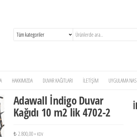
A
HAKKIMIZDA
DUVAR KAĞITLARI
İLETİŞİM
UYGULAMA NASIL
Adawall İndigo Duvar
İ
Kağıdı 10 m2 lik 4702-2
₺
2.800,00
+ KDV