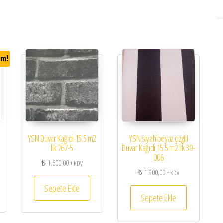
im!
YSN Duvar Kağıdı 15.5 m2
YSN siyah beyaz çizgili
lik 767-5
Duvar Kağıdı 15.5 m2 lik 39-
006
450,00.
aki fiyat: ₺ 420,00.
₺
1.600,00
+ KDV
₺
1.900,00
+ KDV
Sepete Ekle
Sepete Ekle