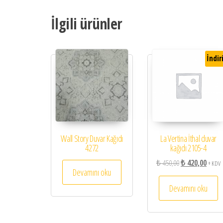
İlgili ürünler
İndir
Wall Story Duvar Kağıdı
La Vertina İthal duvar
4272
kağıdı 2105-4
Orijinal fiyat: ₺ 
Şu and
₺
450,00
₺
420,00
+ KDV
Devamını oku
Devamını oku