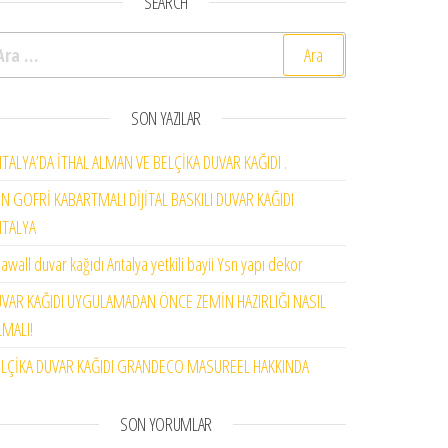
SEARCH
rama:
SON YAZILAR
TALYA’DA İTHAL ALMAN VE BELÇİKA DUVAR KAĞIDI .
N GOFRİ KABARTMALI DİJİTAL BASKILI DUVAR KAĞIDI
NTALYA
awall duvar kağıdı Antalya yetkili bayii Ysn yapı dekor
VAR KAĞIDI UYGULAMADAN ÖNCE ZEMİN HAZIRLIĞI NASIL
MALI!
LÇİKA DUVAR KAĞIDI GRANDECO MASUREEL HAKKINDA
SON YORUMLAR