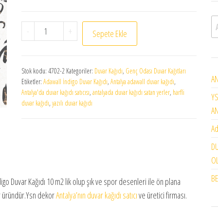
A
Adawall İndigo Duvar Kağıdı 10 m2 lik 4702-2 adet
-
+
Sepete Ekle
Stok kodu:
4702-2
Kategoriler:
Duvar Kağıdı
,
Genç Odası Duvar Kağıtları
AN
Etiketler:
Adawall İndigo Duvar Kağıdı
,
Antalya adawall duvar kağıdı
,
Antalya'da duvar kağıdı satıcısı
,
antalyada duvar kağıdı satan yerler
,
harfli
YS
duvar kağıdı
,
yazılı duvar kağıdı
A
Ad
DU
OL
BE
igo Duvar Kağıdı 10 m2 lik olup şık ve spor desenleri ile ön plana
bir üründür.Ysn dekor
Antalya’nın duvar kağıdı satıcı
ve üretici firması.