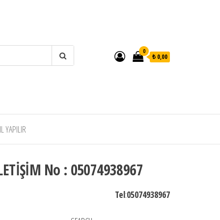
0
₺ 0,00
 YAPILIR
LETİŞİM No : 05074938967
Tel
:
05074938967