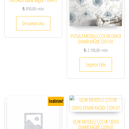
Decokids duvar kağıdı 1104-01
₺
850,00
+ KDV
Devamını oku
PUSULA MODELLİ ÇOCUK ODASI
DUVAR KAĞIDI 1207-01
₺
2.100,00
+ KDV
Sepete Ekle
İndirim!
UÇAK MODELLİ ÇOCUK ODASI
DUVAR KAĞIDI 1209-01