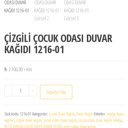
ÇİZGİLİ ÇOCUK ODASI DUVAR
KAĞIDI 1216-01
₺
2.100,00
+ KDV
ÇİZGİLİ ÇOCUK ODASI DUVAR KAĞIDI 1216-01 adet
-
+
Sepete Ekle
Stok kodu:
1216-01
Kategoriler:
Çocuk Duvar Kağıdı
,
Duvar Kağıdı
Etiketler:
antalya duvar
kağıtları
,
Çizgili duvar kağıdı
,
çocuk odası duvar kağıdı
,
Çocuk odası duvar kağıdı Antalya
,
DECO JUNİOR ÇOCUK ODASI DUVAR KAĞIDI
,
genç odası duvar kağıdı