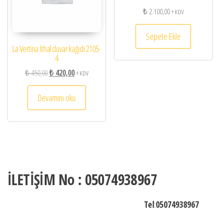
₺
2.100,00
+ KDV
Sepete Ekle
La Vertina İthal duvar kağıdı 2105-
4
Orijinal fiyat: ₺ 450,00.
Şu andaki fiyat: ₺ 420,00.
₺
450,00
₺
420,00
+ KDV
Devamını oku
İLETİŞİM No : 05074938967
Tel
:
05074938967