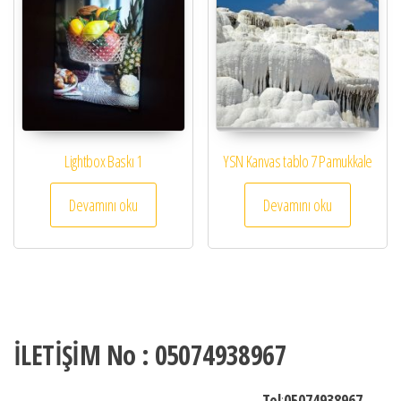
Lightbox Baskı 1
YSN Kanvas tablo 7 Pamukkale
Devamını oku
Devamını oku
İLETİŞİM No : 05074938967
Tel
:
05074938967