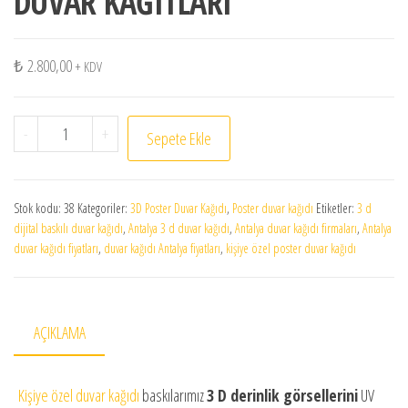
DUVAR KAĞITLARI
₺
2.800,00
+ KDV
KİŞİLERE ÖZEL 3 D POSTER DUVAR KAĞITLARI adet
-
+
Sepete Ekle
Stok kodu:
38
Kategoriler:
3D Poster Duvar Kağıdı
,
Poster duvar kağıdı
Etiketler:
3 d
dijital baskılı duvar kağıdı
,
Antalya 3 d duvar kağıdı
,
Antalya duvar kağıdı firmaları
,
Antalya
duvar kağıdı fiyatları
,
duvar kağıdı Antalya fiyatları
,
kişiye özel poster duvar kağıdı
AÇIKLAMA
Kişiye özel duvar kağıdı
baskılarımız
3 D derinlik görsellerini
UV