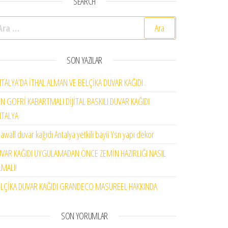
SEARCH
rama:
SON YAZILAR
TALYA’DA İTHAL ALMAN VE BELÇİKA DUVAR KAĞIDI .
N GOFRİ KABARTMALI DİJİTAL BASKILI DUVAR KAĞIDI
NTALYA
awall duvar kağıdı Antalya yetkili bayii Ysn yapı dekor
VAR KAĞIDI UYGULAMADAN ÖNCE ZEMİN HAZIRLIĞI NASIL
MALI!
LÇİKA DUVAR KAĞIDI GRANDECO MASUREEL HAKKINDA
SON YORUMLAR