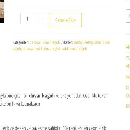
A
SALDA DUVAR KAĞIDI 604-02 adet
-
+
Sepete Ekle
Kategoriler:
decowall duvar kağıdı
Etiketler:
antalya
,
Antalya salda duvar
AN
kağıdı
,
dekowall salda duvar kağıdı
,
salda duvar kağıdı
YS
A
Ad
DU
OL
ıyla öne çıkan bir
duvar kağıdı
koleksiyonudur. Özellikle tekstil
tike bir hava katmaktadır.
BE
r renk ve desen yelpazesine sahiptir. Düz renklerden geometrik