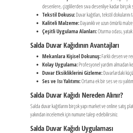
desenlere, çizgililerden sıva desenliye kadar birçok
Tekstil Dokusu:
Duvar kağıtları, tekstil dokularını
Kaliteli Malzeme:
Dayanıklı ve uzun ömürlü malzem
Çeşitli Uygulama Alanları:
Oturma odası, yatak od
Salda Duvar Kağıdının Avantajları
Mekanlara Kişisel Dokunuş:
Farklı desen ve re
Kolay Uygulama:
Profesyonel yardım almadan kend
Duvar Eksikliklerini Gizleme:
Duvarlardaki küçük
Ses ve Isı Yalıtımı:
Ortama ek bir ses ve ısı yalıtım
Salda Duvar Kağıdı Nereden Alınır?
Salda duvar kağıtlarını birçok yapı market ve online satış pl
yakından incelemek için numune talep edebilirsiniz.
Salda Duvar Kağıdı Uygulaması