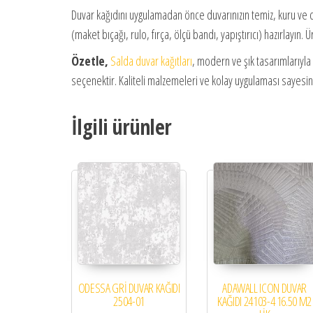
Duvar kağıdını uygulamadan önce duvarınızın temiz, kuru ve
(maket bıçağı, rulo, fırça, ölçü bandı, yapıştırıcı) hazırlayın.
Özetle,
Salda duvar kağıtları
, modern ve şık tasarımlarıyla 
seçenektir. Kaliteli malzemeleri ve kolay uygulaması sayesinde
İlgili ürünler
ODESSA GRİ DUVAR KAĞIDI
ADAWALL ICON DUVAR
2504-01
KAĞIDI 24103-4 16.50 M2