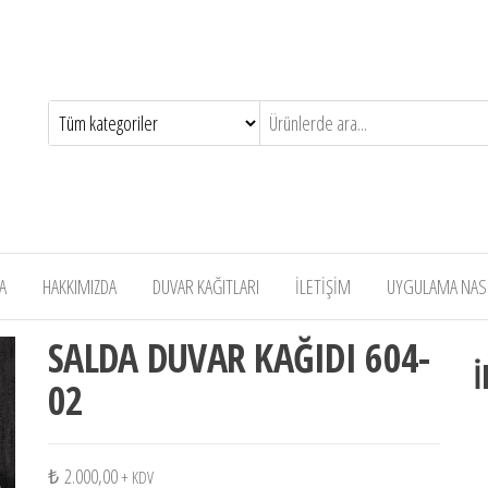
A
HAKKIMIZDA
DUVAR KAĞITLARI
İLETİŞİM
UYGULAMA NASIL
SALDA DUVAR KAĞIDI 604-
İ
02
₺
2.000,00
+ KDV