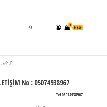
0
₺ 0,00
 YAPILIR
LETİŞİM No : 05074938967
Tel
:
05074938967