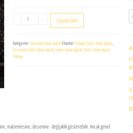
A
Tudor Duvar Kağıdı 3510-01 adet
-
+
Sepete Ekle
Kategoriler:
decowall duvar kağıdı
Etiketler:
Antalya Tudor duvar kağıdı
,
AN
Decowall Tudor duvar kağıdı
,
Tudor duvar kağıdı
,
Tudor duvar kağıdı
Antalya
YS
A
Ad
DU
OL
BE
ürüne, malzemesine, desenine değişiklik gösterebilir. Ancak genel