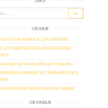
SEARCH
rama:
SON YAZILAR
TALYA’DA İTHAL ALMAN VE BELÇİKA DUVAR KAĞIDI .
N GOFRİ KABARTMALI DİJİTAL BASKILI DUVAR KAĞIDI
NTALYA
awall duvar kağıdı Antalya yetkili bayii Ysn yapı dekor
VAR KAĞIDI UYGULAMADAN ÖNCE ZEMİN HAZIRLIĞI NASIL
MALI!
LÇİKA DUVAR KAĞIDI GRANDECO MASUREEL HAKKINDA
SON YORUMLAR