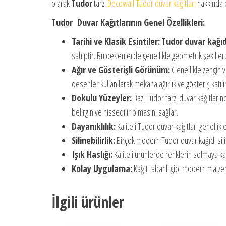
olarak
Tudor
tarzı
Decowall Tudor duvar kağıtları
hakkında ba
Tudor Duvar Kağıtlarının Genel Özellikleri:
Tarihi ve Klasik Esintiler:
Tudor duvar kağıd
sahiptir. Bu desenlerde genellikle geometrik şekiller,
Ağır ve Gösterişli Görünüm:
Genellikle zengin ve
desenler kullanılarak mekana ağırlık ve gösteriş katılır
Dokulu Yüzeyler:
Bazı Tudor tarzı duvar kağıtları
belirgin ve hissedilir olmasını sağlar.
Dayanıklılık:
Kaliteli Tudor duvar kağıtları genelli
Silinebilirlik:
Birçok modern Tudor duvar kağıdı silineb
Işık Haslığı:
Kaliteli ürünlerde renklerin solmaya kar
Kolay Uygulama:
Kağıt tabanlı gibi modern malze
İlgili ürünler