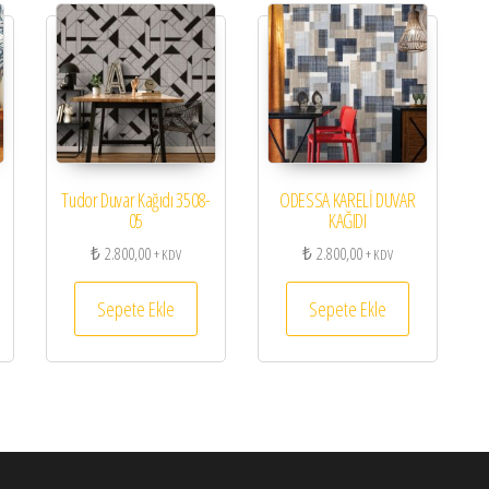
Tudor Duvar Kağıdı 3508-
ODESSA KARELİ DUVAR
05
KAĞIDI
₺
2.800,00
₺
2.800,00
+ KDV
+ KDV
Sepete Ekle
Sepete Ekle