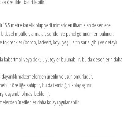
zı özellikler belirtilebilir:
ı
15.5 metre karelik olup yerli mimariden ilham alan desenlere
 bitkisel motifler, armalar, şeritler ve panel görünümleri bulunur.
 tok renkler (bordo, lacivert, koyu yeşil, altın sarısı gibi) ve detaylı
.
nda kabartmalı veya dokulu yüzeyler bulunabilir, bu da desenlerin daha
kle dayanıklı malzemelerden üretilir ve uzun ömürlüdür.
ilir özelliğe sahiptir, bu da temizliğini kolaylaştırır.
şı dayanıklı olması beklenir.
melerden üretilenler daha kolay uygulanabilir.