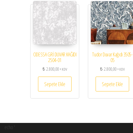
ODESSA GRİ DUVAR KAĞIDI
Tudor Duvar Kağıdı 3505-
2504-01
05
₺
2.800,00
₺
2.800,00
+ KDV
+ KDV
Sepete Ekle
Sepete Ekle
echo '