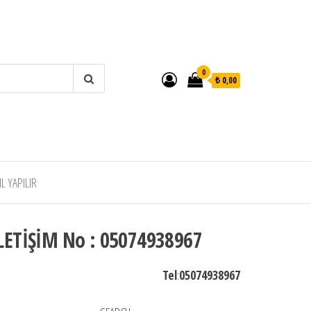
0
₺ 0,00
 YAPILIR
LETİŞİM No : 05074938967
Tel
:
05074938967