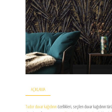
AÇIKLAMA
Tudor duvar kağıdının
özellikleri, seçilen duvar kağıdının t