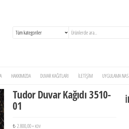
A
HAKKIMIZDA
DUVAR KAĞITLARI
İLETİŞİM
UYGULAMA NASIL
Tudor Duvar Kağıdı 3510-
İ
01
₺
2.800,00
+ KDV