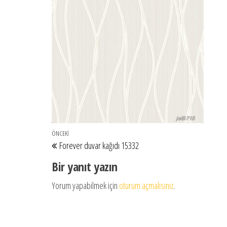
Yazı gezinmesi
Önceki Yazı
ÖNCEKI
Forever duvar kağıdı 15332
Bir yanıt yazın
Yorum yapabilmek için
oturum açmalısınız
.