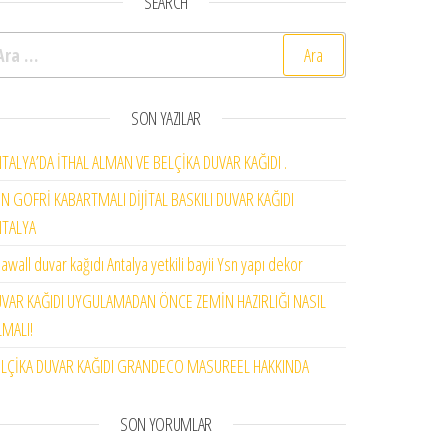
SEARCH
rama:
SON YAZILAR
TALYA’DA İTHAL ALMAN VE BELÇİKA DUVAR KAĞIDI .
N GOFRİ KABARTMALI DİJİTAL BASKILI DUVAR KAĞIDI
NTALYA
awall duvar kağıdı Antalya yetkili bayii Ysn yapı dekor
VAR KAĞIDI UYGULAMADAN ÖNCE ZEMİN HAZIRLIĞI NASIL
MALI!
LÇİKA DUVAR KAĞIDI GRANDECO MASUREEL HAKKINDA
SON YORUMLAR