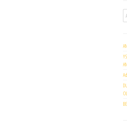
A
AN
YS
A
Ad
DU
OL
BE