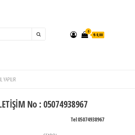
0
₺ 0,00
 YAPILIR
LETİŞİM No : 05074938967
Tel
:
05074938967