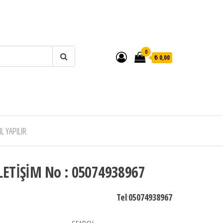
0
₺ 0,00
 YAPILIR
LETİŞİM No : 05074938967
Tel
:
05074938967