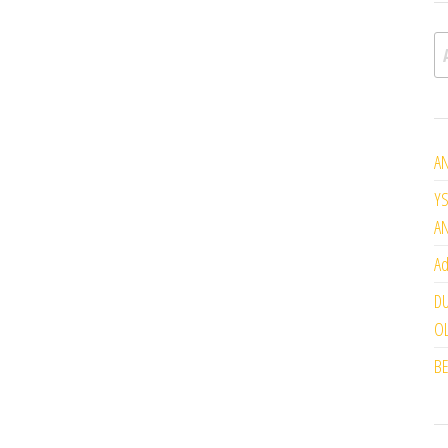
A
AN
YS
A
Ad
DU
OL
BE