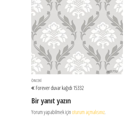
Yazı gezinmesi
Önceki Yazı
ÖNCEKI
Forever duvar kağıdı 15332
Bir yanıt yazın
Yorum yapabilmek için
oturum açmalısınız
.