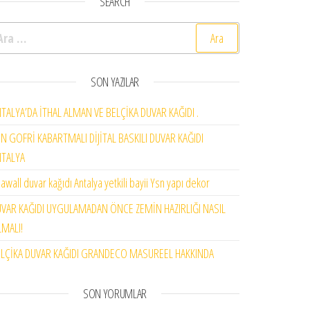
SEARCH
rama:
SON YAZILAR
TALYA’DA İTHAL ALMAN VE BELÇİKA DUVAR KAĞIDI .
N GOFRİ KABARTMALI DİJİTAL BASKILI DUVAR KAĞIDI
NTALYA
awall duvar kağıdı Antalya yetkili bayii Ysn yapı dekor
VAR KAĞIDI UYGULAMADAN ÖNCE ZEMİN HAZIRLIĞI NASIL
MALI!
LÇİKA DUVAR KAĞIDI GRANDECO MASUREEL HAKKINDA
SON YORUMLAR