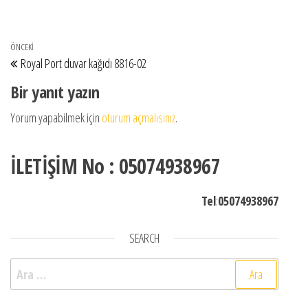
Yazı gezinmesi
Önceki Yazı
ÖNCEKI
Royal Port duvar kağıdı 8816-02
Bir yanıt yazın
Yorum yapabilmek için
oturum açmalısınız
.
İLETİŞİM No : 05074938967
Tel
:
05074938967
SEARCH
Arama: