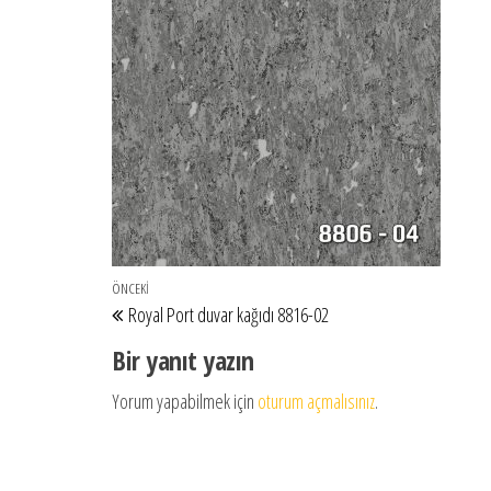
Yazı gezinmesi
Önceki Yazı
ÖNCEKI
Royal Port duvar kağıdı 8816-02
Bir yanıt yazın
Yorum yapabilmek için
oturum açmalısınız
.