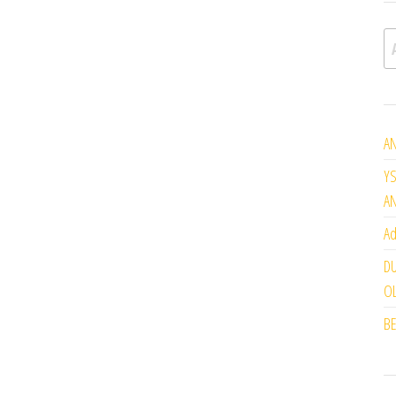
A
AN
YS
A
Ad
DU
OL
BE