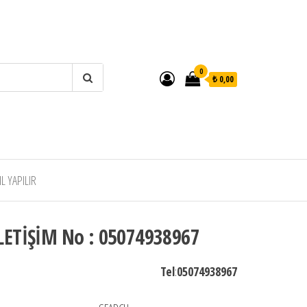
0
₺ 0,00
 YAPILIR
LETİŞİM No : 05074938967
Tel
:
05074938967