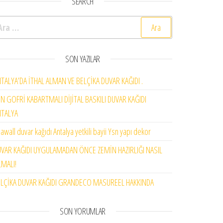
SEARCH
rama:
SON YAZILAR
TALYA’DA İTHAL ALMAN VE BELÇİKA DUVAR KAĞIDI .
N GOFRİ KABARTMALI DİJİTAL BASKILI DUVAR KAĞIDI
NTALYA
awall duvar kağıdı Antalya yetkili bayii Ysn yapı dekor
VAR KAĞIDI UYGULAMADAN ÖNCE ZEMİN HAZIRLIĞI NASIL
MALI!
LÇİKA DUVAR KAĞIDI GRANDECO MASUREEL HAKKINDA
SON YORUMLAR