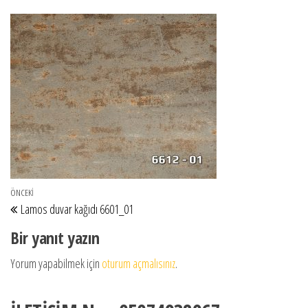
Yazı gezinmesi
Önceki Yazı
ÖNCEKI
Lamos duvar kağıdı 6601_01
Bir yanıt yazın
Yorum yapabilmek için
oturum açmalısınız
.