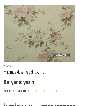
Yazı gezinmesi
Önceki Yazı
ÖNCEKI
Lamos duvar kağıdı 6601_01
Bir yanıt yazın
Yorum yapabilmek için
oturum açmalısınız
.