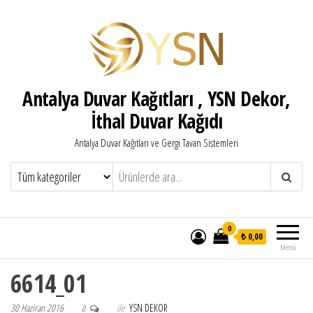
Antalya Duvar Kağıtları , YSN Dekor,
İthal Duvar Kağıdı
Antalya Duvar Kağıtları ve Gergi Tavan Sistemleri
0
₺ 0,00
Menü
6614_01
30 Haziran 2016
ile
YSN DEKOR
0