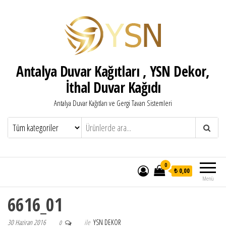
Antalya Duvar Kağıtları , YSN Dekor,
İthal Duvar Kağıdı
Antalya Duvar Kağıtları ve Gergi Tavan Sistemleri
0
₺ 0,00
Menü
6616_01
30 Haziran 2016
ile
YSN DEKOR
0