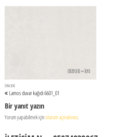
Yazı gezinmesi
Önceki Yazı
ÖNCEKI
Lamos duvar kağıdı 6601_01
Bir yanıt yazın
Yorum yapabilmek için
oturum açmalısınız
.