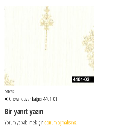
Yazı gezinmesi
Önceki Yazı
ÖNCEKI
Crown duvar kağıdı 4401-01
Bir yanıt yazın
Yorum yapabilmek için
oturum açmalısınız
.