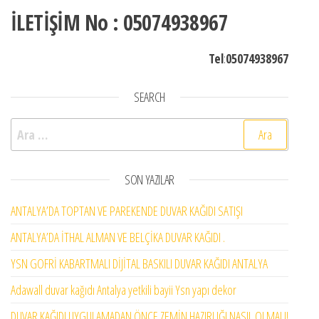
İLETİŞİM No : 05074938967
Tel
:
05074938967
SEARCH
Arama:
SON YAZILAR
ANTALYA’DA TOPTAN VE PAREKENDE DUVAR KAĞIDI SATIŞI
ANTALYA’DA İTHAL ALMAN VE BELÇİKA DUVAR KAĞIDI .
YSN GOFRİ KABARTMALI DİJİTAL BASKILI DUVAR KAĞIDI ANTALYA
Adawall duvar kağıdı Antalya yetkili bayii Ysn yapı dekor
DUVAR KAĞIDI UYGULAMADAN ÖNCE ZEMİN HAZIRLIĞI NASIL OLMALI!