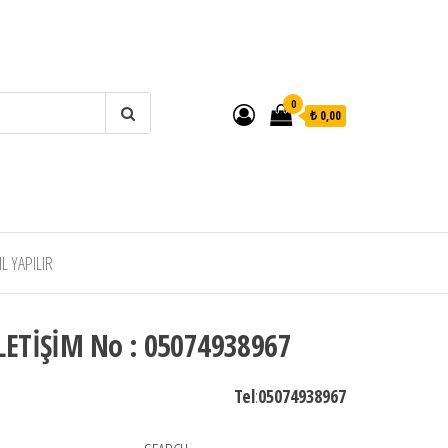
0
₺ 0,00
 YAPILIR
LETİŞİM No : 05074938967
Tel
:
05074938967