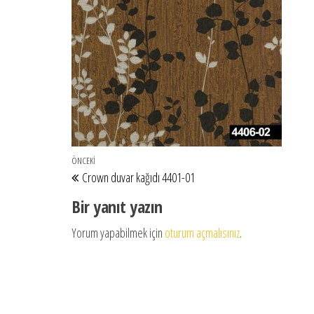
Yazı gezinmesi
Önceki Yazı
ÖNCEKI
Crown duvar kağıdı 4401-01
Bir yanıt yazın
Yorum yapabilmek için
oturum açmalısınız
.