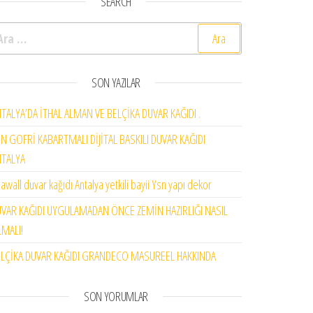
SEARCH
rama:
SON YAZILAR
TALYA’DA İTHAL ALMAN VE BELÇİKA DUVAR KAĞIDI .
N GOFRİ KABARTMALI DİJİTAL BASKILI DUVAR KAĞIDI
NTALYA
awall duvar kağıdı Antalya yetkili bayii Ysn yapı dekor
VAR KAĞIDI UYGULAMADAN ÖNCE ZEMİN HAZIRLIĞI NASIL
MALI!
LÇİKA DUVAR KAĞIDI GRANDECO MASUREEL HAKKINDA
SON YORUMLAR