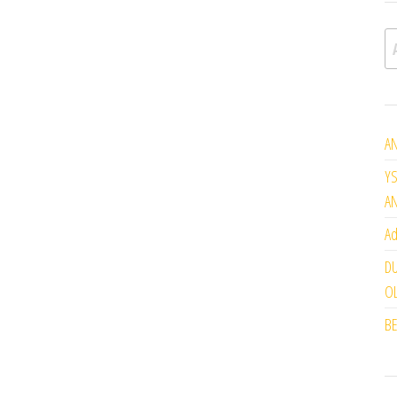
A
AN
YS
A
Ad
DU
OL
BE