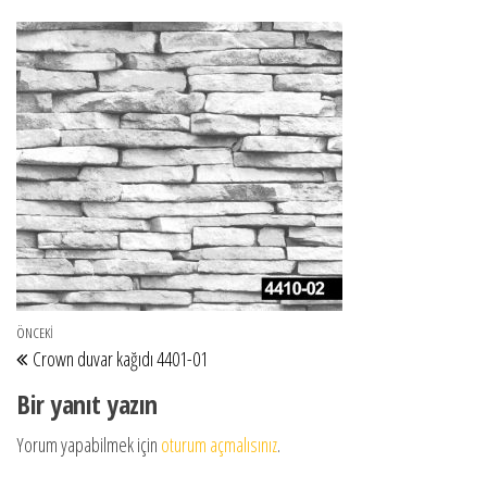
Yazı gezinmesi
Önceki Yazı
ÖNCEKI
Crown duvar kağıdı 4401-01
Bir yanıt yazın
Yorum yapabilmek için
oturum açmalısınız
.