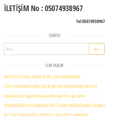
İLETİŞİM No : 05074938967
Tel
:
05074938967
SEARCH
Arama:
SON YAZILAR
ANTALYA’DA İTHAL ALMAN VE BELÇİKA DUVAR KAĞIDI .
YSN GOFRİ KABARTMALI DİJİTAL BASKILI DUVAR KAĞIDI ANTALYA
Adawall duvar kağıdı Antalya yetkili bayii Ysn yapı dekor
DUVAR KAĞIDI UYGULAMADAN ÖNCE ZEMİN HAZIRLIĞI NASIL OLMALI!
BELÇİKA DUVAR KAĞIDI GRANDECO MASUREEL HAKKINDA