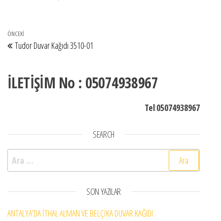
Yazı gezinmesi
Önceki Yazı
ÖNCEKI
Tudor Duvar Kağıdı 3510-01
İLETİŞİM No : 05074938967
Tel
:
05074938967
SEARCH
Arama:
SON YAZILAR
ANTALYA’DA İTHAL ALMAN VE BELÇİKA DUVAR KAĞIDI .