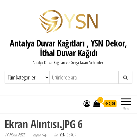
Antalya Duvar Kağıtları , YSN Dekor,
İthal Duvar Kağıdı
Antalya Duvar Kağıtları ve Gergi Tavan Sistemleri
0
₺ 0,00
Menü
Ekran Alıntısı.JPG 6
14 Nisan 2025
ile
YSN DEKOR
Kapalı