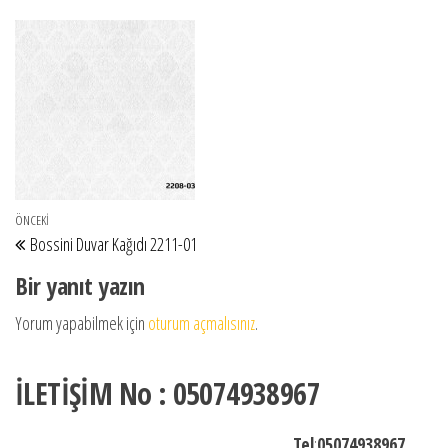
Yazı gezinmesi
Önceki Yazı
ÖNCEKI
Bossini Duvar Kağıdı 2211-01
Bir yanıt yazın
Yorum yapabilmek için
oturum açmalısınız
.
İLETİŞİM No : 05074938967
Tel
:
05074938967