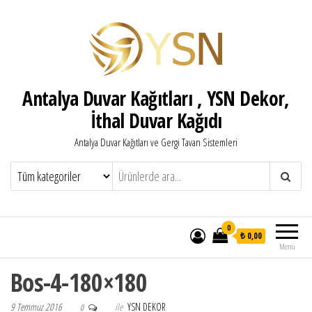
Antalya Duvar Kağıtları , YSN Dekor,
İthal Duvar Kağıdı
Antalya Duvar Kağıtları ve Gergi Tavan Sistemleri
0
₺ 0,00
Menü
Bos-4-180×180
9 Temmuz 2016
ile
YSN DEKOR
0