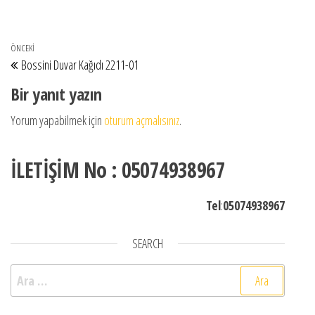
Yazı gezinmesi
Önceki Yazı
ÖNCEKI
Bossini Duvar Kağıdı 2211-01
Bir yanıt yazın
Yorum yapabilmek için
oturum açmalısınız
.
İLETİŞİM No : 05074938967
Tel
:
05074938967
SEARCH
Arama: