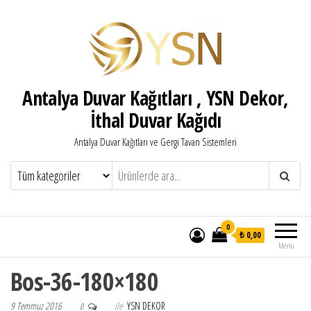
Antalya Duvar Kağıtları , YSN Dekor,
İthal Duvar Kağıdı
Antalya Duvar Kağıtları ve Gergi Tavan Sistemleri
0
₺ 0,00
Menü
Bos-36-180×180
9 Temmuz 2016
ile
YSN DEKOR
0