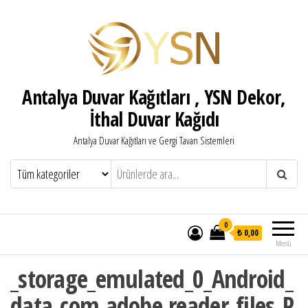
Antalya Duvar Kağıtları , YSN Dekor,
İthal Duvar Kağıdı
Antalya Duvar Kağıtları ve Gergi Tavan Sistemleri
0
₺ 0,00
Menü
_storage_emulated_0_Android_
data_com.adobe.reader_files_P