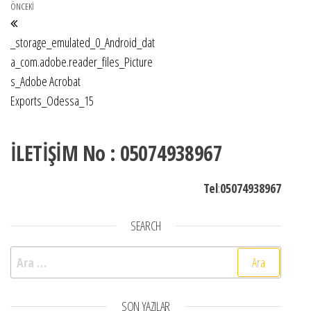
Yazı gezinmesi
Önceki Yazı
ÖNCEKI
_storage_emulated_0_Android_dat
a_com.adobe.reader_files_Picture
s_Adobe Acrobat
Exports_Odessa_15
İLETİŞİM No : 05074938967
Tel
:
05074938967
SEARCH
Arama:
SON YAZILAR