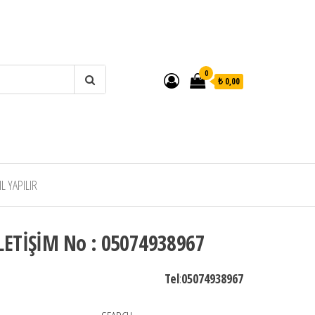
0
₺ 0,00
 YAPILIR
LETİŞİM No : 05074938967
Tel
:
05074938967