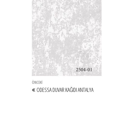
Yazı gezinmesi
Önceki Yazı
ÖNCEKI
ODESSA DUVAR KAĞIDI ANTALYA