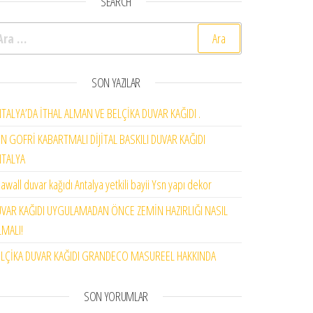
SEARCH
rama:
SON YAZILAR
TALYA’DA İTHAL ALMAN VE BELÇİKA DUVAR KAĞIDI .
N GOFRİ KABARTMALI DİJİTAL BASKILI DUVAR KAĞIDI
NTALYA
awall duvar kağıdı Antalya yetkili bayii Ysn yapı dekor
VAR KAĞIDI UYGULAMADAN ÖNCE ZEMİN HAZIRLIĞI NASIL
MALI!
LÇİKA DUVAR KAĞIDI GRANDECO MASUREEL HAKKINDA
SON YORUMLAR