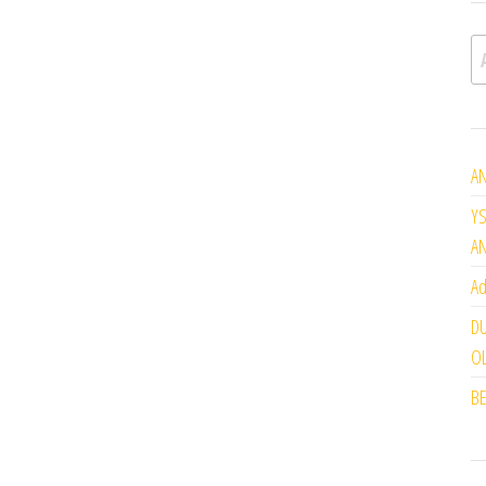
A
AN
YS
A
Ad
DU
OL
BE