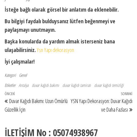
İsteğe bağlı olarak görsel bir anlatım da eklenebilir.
Bu bilgiyi faydalı bulduysanız lütfen beğenmeyi ve
paylaşmayı unutmayın.
Başka konularda da yardım almak isterseniz bana
ulaşabilirsiniz.
Ysn Yapı dekorasyon
İyi çalışmalar!
Kategori
Genel
Etiketler
Antalya
duvar kağıdı bakımı
duvar kağıdı tamiratı
duvar kağıdı temizliği
Yazı gezinmesi
Önceki Yazı
ÖNCEKI
SONRAKI
So
Duvar Kağıdı Bakımı: Uzun Ömürlü
YSN Yapı Dekorasyon: Duvar Kağıdı
Güzellik İçin
ve Daha Fazlası
İLETİŞİM No : 05074938967