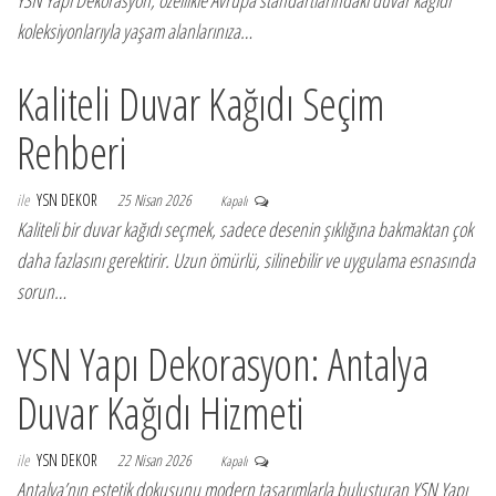
YSN Yapı Dekorasyon, özellikle Avrupa standartlarındaki duvar kağıdı
koleksiyonlarıyla yaşam alanlarınıza…
Kaliteli Duvar Kağıdı Seçim
Rehberi
ile
YSN DEKOR
25 Nisan 2026
Kapalı
Kaliteli bir duvar kağıdı seçmek, sadece desenin şıklığına bakmaktan çok
daha fazlasını gerektirir. Uzun ömürlü, silinebilir ve uygulama esnasında
sorun…
YSN Yapı Dekorasyon: Antalya
Duvar Kağıdı Hizmeti
ile
YSN DEKOR
22 Nisan 2026
Kapalı
Antalya’nın estetik dokusunu modern tasarımlarla buluşturan YSN Yapı