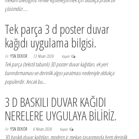
mekanı dilediğiniz renkle kişiselleştirmek için oldukça pratik bir
çözümdür.…
Tek parça 3 d poster duvar
kağıdı uygulama bilgisi.
ile
YSN DEKOR
13 Nisan 2026
Kapalı
Tek parça (tekstil tabanlı) 3D poster duvar kağıtları, ek yeri
barındırmaması ve derinlik algısı yaratması nedeniyle oldukça
popülerdir. Ancak bu…
3 D BASKILI DUVAR KAĞIDI
NERELERE UYGULAYA BİLİRİZ.
ile
YSN DEKOR
6 Nisan 2026
Kapalı
3D baskılı duvar kağıtları, modern iç mekan tasarımında hem derinlik