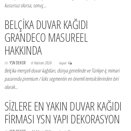
kusursuz olursa, sonuç…
BELÇİKA DUVAR KAĞIDI
GRANDECO MASUREEL
HAKKINDA
ile
YSN DEKOR
6 Haziran 2026
Kapalı
Belçika menşeli duvar kağıtları, dünya genelinde ve Türkiye iç mimari
pazarında premium / lüks segmentin en önemli temsilcilerinden biri
olarak…
SİZLERE EN YAKIN DUVAR KAĞIDI
FİRMASI YSN YAPI DEKORASYON