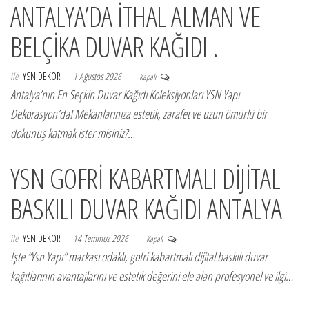
ANTALYA’DA İTHAL ALMAN VE
BELÇİKA DUVAR KAĞIDI .
ile
YSN DEKOR
1 Ağustos 2026
Kapalı
Antalya’nın En Seçkin Duvar Kağıdı Koleksiyonları YSN Yapı
Dekorasyon’da! Mekanlarınıza estetik, zarafet ve uzun ömürlü bir
dokunuş katmak ister misiniz?…
YSN GOFRİ KABARTMALI DİJİTAL
BASKILI DUVAR KAĞIDI ANTALYA
ile
YSN DEKOR
14 Temmuz 2026
Kapalı
İşte “Ysn Yapı” markası odaklı, gofri kabartmalı dijital baskılı duvar
kağıtlarının avantajlarını ve estetik değerini ele alan profesyonel ve ilgi…