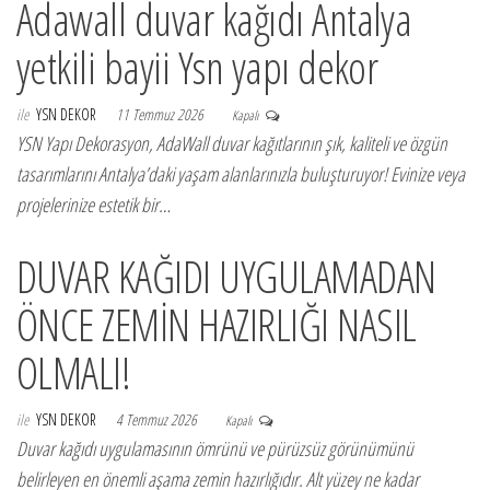
Adawall duvar kağıdı Antalya
yetkili bayii Ysn yapı dekor
ile
YSN DEKOR
11 Temmuz 2026
Kapalı
YSN Yapı Dekorasyon, AdaWall duvar kağıtlarının şık, kaliteli ve özgün
tasarımlarını Antalya’daki yaşam alanlarınızla buluşturuyor! Evinize veya
projelerinize estetik bir…
DUVAR KAĞIDI UYGULAMADAN
ÖNCE ZEMİN HAZIRLIĞI NASIL
OLMALI!
ile
YSN DEKOR
4 Temmuz 2026
Kapalı
Duvar kağıdı uygulamasının ömrünü ve pürüzsüz görünümünü
belirleyen en önemli aşama zemin hazırlığıdır. Alt yüzey ne kadar