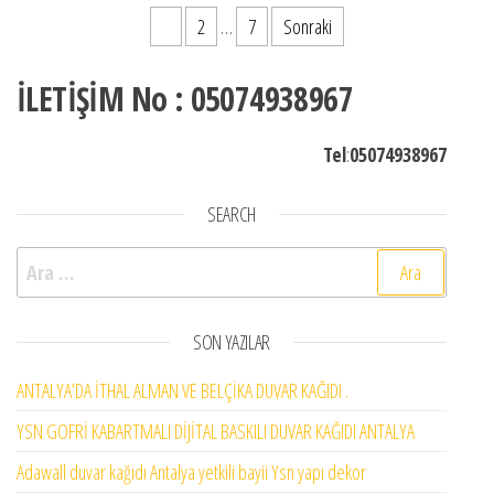
Yazı sayfalaması
1
2
…
7
Sonraki
İLETİŞİM No : 05074938967
Tel
:
05074938967
SEARCH
Arama:
SON YAZILAR
ANTALYA’DA İTHAL ALMAN VE BELÇİKA DUVAR KAĞIDI .
YSN GOFRİ KABARTMALI DİJİTAL BASKILI DUVAR KAĞIDI ANTALYA
Adawall duvar kağıdı Antalya yetkili bayii Ysn yapı dekor