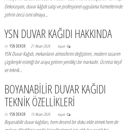
Dekorasyon, duvar kâğıdı satışı ve profesyonel uygulama hizmetlerinde
şehrin öncü ismi olmaya…
YSN DUVAR KAĞIDI HAKKINDA
ile
YSN DEKOR
21 Nisan 2026
Kapalı
YSN Duvar Kağıdı, mekanların atmosferini değiştiren, modern tasarım
çizgileriyle estetiği bir araya getiren yenilikçi bir markadır. Ücretsiz keşif
ve teknik…
BOYANABİLİR DUVAR KAĞIDI
TEKNİK ÖZELLİKLERİ
ile
YSN DEKOR
15 Nisan 2026
Kapalı
Boyanabilir duvar kağıtları, hem desenli bir doku elde etmek hem de