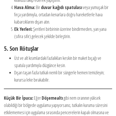
kılavuzu takip ederek yapıştırın.
Hava Alma:
Bir
duvar kağıdı spatulası
veya yumuşak bir
fırça yardımıyla, ortadan kenarlara doğru hareketlerle hava
kabarcıklarını dışarı atın.
Ek Yerleri:
Şeritleri birbirinin üzerine bindirmeden, yan yana
(sıfıra sıfır) gelecek şekilde birleştirin.
5. Son Rötuşlar
Üst ve alt kısımlardaki fazlalıkları keskin bir maket bıçağı ve
spatula yardımıyla düzgünce kesin.
Dışarı taşan fazla tutkalı nemli bir süngerle hemen temizleyin;
kurursa leke bırakabilir.
Küçük Bir İpucu:
Eğer
Döşemealtı
gibi nem oranının yüksek
olabildiği bir bölgede uygulama yapıyorsanız, tutkalın kuruma süresini
etkilememesi için uygulama sırasında pencerelerin kapalı olmasına ve