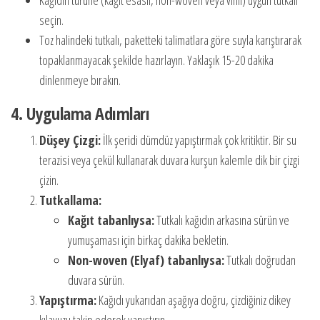
Kağıdın türüne (kağıt esaslı, non-woven veya vinil) uygun tutkalı
seçin.
Toz halindeki tutkalı, paketteki talimatlara göre suyla karıştırarak
topaklanmayacak şekilde hazırlayın. Yaklaşık 15-20 dakika
dinlenmeye bırakın.
4. Uygulama Adımları
Düşey Çizgi:
İlk şeridi dümdüz yapıştırmak çok kritiktir. Bir su
terazisi veya çekül kullanarak duvara kurşun kalemle dik bir çizgi
çizin.
Tutkallama:
Kağıt tabanlıysa:
Tutkalı kağıdın arkasına sürün ve
yumuşaması için birkaç dakika bekletin.
Non-woven (Elyaf) tabanlıysa:
Tutkalı doğrudan
duvara sürün.
Yapıştırma:
Kağıdı yukarıdan aşağıya doğru, çizdiğiniz dikey