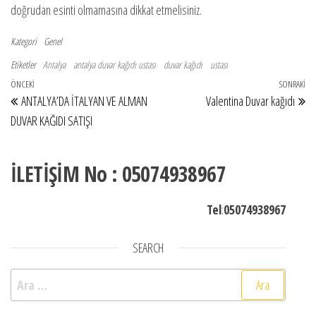
doğrudan esinti olmamasına dikkat etmelisiniz.
Kategori
Genel
Etiketler
Antalya
antalya duvar kağıdı ustası
duvar kağıdı
ustası
Yazı gezinmesi
Önceki Yazı
ÖNCEKI
SONRAKI
So
ANTALYA’DA İTALYAN VE ALMAN
Valentina Duvar kağıdı
DUVAR KAĞIDI SATIŞI
İLETİŞİM No : 05074938967
Tel
:
05074938967
SEARCH
Arama: