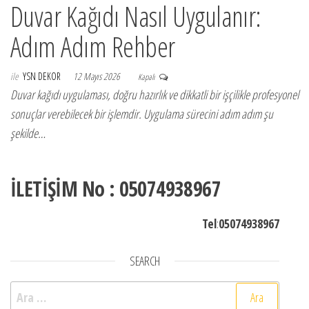
Duvar Kağıdı Nasıl Uygulanır:
Adım Adım Rehber
ile
YSN DEKOR
12 Mayıs 2026
Kapalı
Duvar kağıdı uygulaması, doğru hazırlık ve dikkatli bir işçilikle profesyonel
sonuçlar verebilecek bir işlemdir. Uygulama sürecini adım adım şu
şekilde…
İLETİŞİM No : 05074938967
Tel
:
05074938967
SEARCH
Arama: