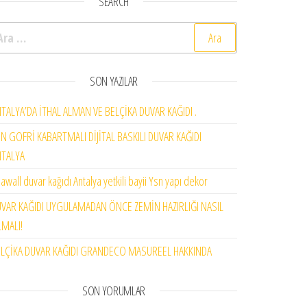
SEARCH
rama:
SON YAZILAR
TALYA’DA İTHAL ALMAN VE BELÇİKA DUVAR KAĞIDI .
N GOFRİ KABARTMALI DİJİTAL BASKILI DUVAR KAĞIDI
NTALYA
awall duvar kağıdı Antalya yetkili bayii Ysn yapı dekor
VAR KAĞIDI UYGULAMADAN ÖNCE ZEMİN HAZIRLIĞI NASIL
MALI!
LÇİKA DUVAR KAĞIDI GRANDECO MASUREEL HAKKINDA
SON YORUMLAR