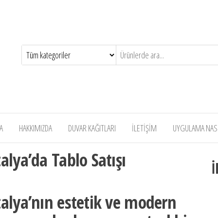
A
HAKKIMIZDA
DUVAR KAĞITLARI
İLETİŞİM
UYGULAMA NASIL
lya’da Tablo Satışı
İ
talya’nın estetik ve modern