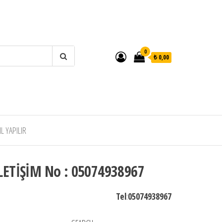
0
₺ 0,00
 YAPILIR
LETİŞİM No : 05074938967
Tel
:
05074938967