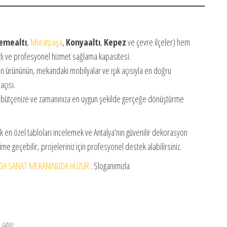
emealtı
,
Muratpaşa
,
Konyaaltı
,
Kepez
ve çevre ilçeler) hem
zlı ve profesyonel hizmet sağlama kapasitesi.
n ürününün, mekandaki mobilyalar ve ışık açısıyla en doğru
açısı.
ı bütçenize ve zamanınıza en uygun şekilde gerçeğe dönüştürme
ak en özel tabloları incelemek ve Antalya’nın güvenilir dekorasyon
işime geçebilir, projeleriniz için profesyonel destek alabilirsiniz.
DA SANAT MEKANINIZDA HUZUR
. Sloganımızla
tablo