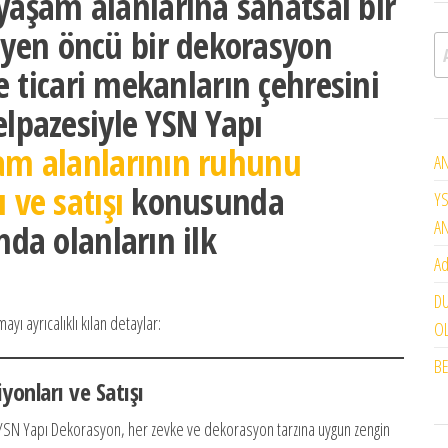
aşam alanlarına sanatsal bir
yen öncü bir dekorasyon
A
ve ticari mekanların çehresini
elpazesiyle YSN Yapı
am alanlarının ruhunu
AN
 ve satışı
konusunda
YS
A
nda olanların ilk
Ad
DU
ayı ayrıcalıklı kılan detaylar:
OL
BE
yonları ve Satışı
YSN Yapı Dekorasyon, her zevke ve dekorasyon tarzına uygun zengin