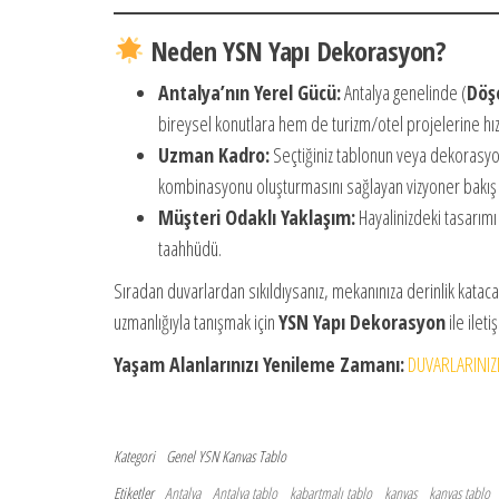
Neden YSN Yapı Dekorasyon?
Antalya’nın Yerel Gücü:
Antalya genelinde (
Döş
bireysel konutlara hem de turizm/otel projelerine hı
Uzman Kadro:
Seçtiğiniz tablonun veya dekorasyo
kombinasyonu oluşturmasını sağlayan vizyoner bakış 
Müşteri Odaklı Yaklaşım:
Hayalinizdeki tasarım
taahhüdü.
Sıradan duvarlardan sıkıldıysanız, mekanınıza derinlik katac
uzmanlığıyla tanışmak için
YSN Yapı Dekorasyon
ile ilet
Yaşam Alanlarınızı Yenileme Zamanı:
DUVARLARINIZ
Kategori
Genel
YSN Kanvas Tablo
Etiketler
Antalya
Antalya tablo
kabartmalı tablo
kanvas
kanvas tablo