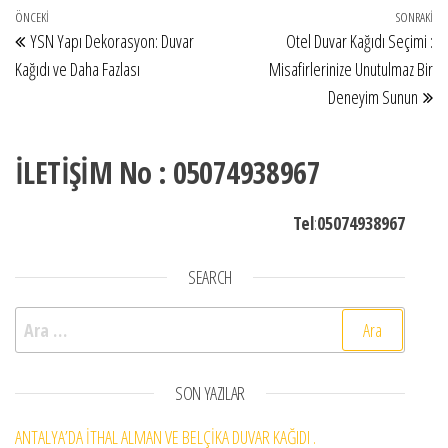
Yazı gezinmesi
Önceki Yazı
ÖNCEKI
SONRAKI
So
YSN Yapı Dekorasyon: Duvar
Otel Duvar Kağıdı Seçimi :
Kağıdı ve Daha Fazlası
Misafirlerinize Unutulmaz Bir
Deneyim Sunun
İLETİŞİM No : 05074938967
Tel
:
05074938967
SEARCH
Arama:
SON YAZILAR
ANTALYA’DA İTHAL ALMAN VE BELÇİKA DUVAR KAĞIDI .