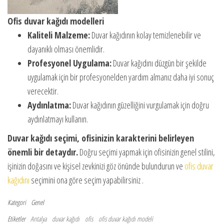
Ofis duvar kağıdı modelleri
Kaliteli Malzeme:
Duvar kağıdının kolay temizlenebilir ve
dayanıklı olması önemlidir.
Profesyonel Uygulama:
Duvar kağıdını düzgün bir şekilde
uygulamak için bir profesyonelden yardım almanız daha iyi sonuç
verecektir.
Aydınlatma:
Duvar kağıdının güzelliğini vurgulamak için doğru
aydınlatmayı kullanın.
Duvar kağıdı seçimi, ofisinizin karakterini belirleyen
önemli bir detaydır.
Doğru seçimi yapmak için ofisinizin genel stilini,
işinizin doğasını ve kişisel zevkinizi göz önünde bulundurun ve
ofis duvar
kağıdını
seçimini ona göre seçim yapabilirsiniz .
Kategori
Genel
Etiketler
Antalya
duvar kağıdı
ofis
ofis duvar kağıdı modeli