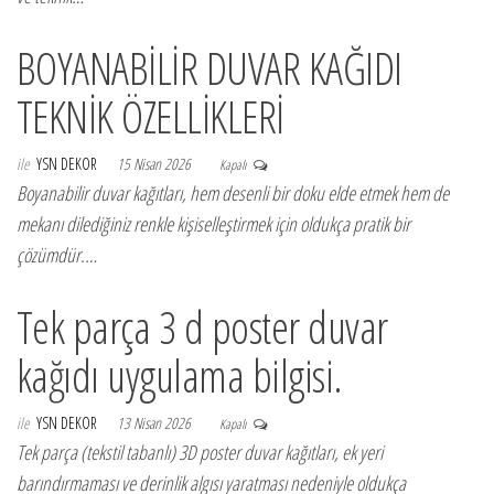
BOYANABİLİR DUVAR KAĞIDI
TEKNİK ÖZELLİKLERİ
ile
YSN DEKOR
15 Nisan 2026
Kapalı
Boyanabilir duvar kağıtları, hem desenli bir doku elde etmek hem de
mekanı dilediğiniz renkle kişiselleştirmek için oldukça pratik bir
çözümdür.…
Tek parça 3 d poster duvar
kağıdı uygulama bilgisi.
ile
YSN DEKOR
13 Nisan 2026
Kapalı
Tek parça (tekstil tabanlı) 3D poster duvar kağıtları, ek yeri
barındırmaması ve derinlik algısı yaratması nedeniyle oldukça