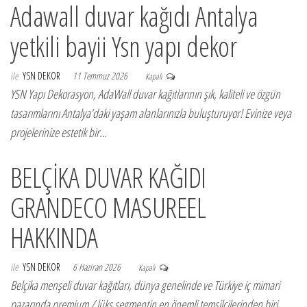
Adawall duvar kağıdı Antalya
yetkili bayii Ysn yapı dekor
ile
YSN DEKOR
11 Temmuz 2026
Kapalı
YSN Yapı Dekorasyon, AdaWall duvar kağıtlarının şık, kaliteli ve özgün
tasarımlarını Antalya’daki yaşam alanlarınızla buluşturuyor! Evinize veya
projelerinize estetik bir…
BELÇİKA DUVAR KAĞIDI
GRANDECO MASUREEL
HAKKINDA
ile
YSN DEKOR
6 Haziran 2026
Kapalı
Belçika menşeli duvar kağıtları, dünya genelinde ve Türkiye iç mimari
pazarında premium / lüks segmentin en önemli temsilcilerinden biri