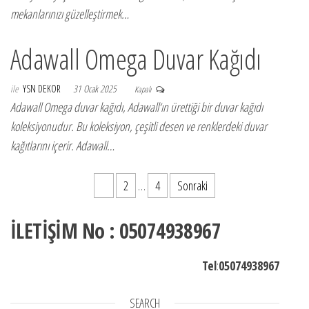
mekanlarınızı güzelleştirmek…
Adawall Omega Duvar Kağıdı
ile
YSN DEKOR
31 Ocak 2025
Kapalı
Adawall Omega duvar kağıdı, Adawall‘ın ürettiği bir duvar kağıdı
koleksiyonudur. Bu koleksiyon, çeşitli desen ve renklerdeki duvar
kağıtlarını içerir. Adawall…
Yazı sayfalaması
1
2
…
4
Sonraki
İLETİŞİM No : 05074938967
Tel
:
05074938967
SEARCH