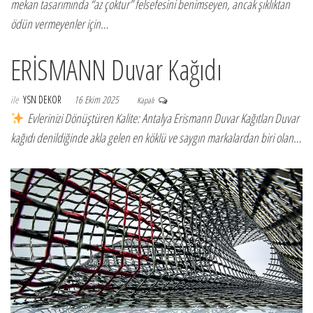
mekan tasarımında “az çoktur” felsefesini benimseyen, ancak şıklıktan
ödün vermeyenler için…
ERİSMANN Duvar Kağıdı
ile
YSN DEKOR
16 Ekim 2025
Kapalı
Evlerinizi Dönüştüren Kalite: Antalya Erismann Duvar Kağıtları Duvar
kağıdı denildiğinde akla gelen en köklü ve saygın markalardan biri olan…