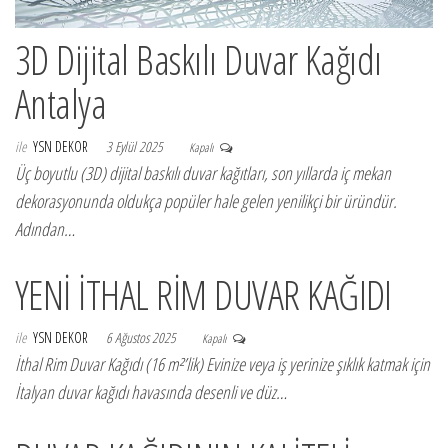
3D Dijital Baskılı Duvar Kağıdı
Antalya
ile
YSN DEKOR
3 Eylül 2025
Kapalı
Üç boyutlu (3D) dijital baskılı duvar kağıtları, son yıllarda iç mekan
dekorasyonunda oldukça popüler hale gelen yenilikçi bir üründür.
Adından…
YENİ İTHAL RİM DUVAR KAĞIDI
ile
YSN DEKOR
6 Ağustos 2025
Kapalı
İthal Rim Duvar Kağıdı (16 m²’lik) Evinize veya iş yerinize şıklık katmak için
İtalyan duvar kağıdı havasında desenli ve düz…