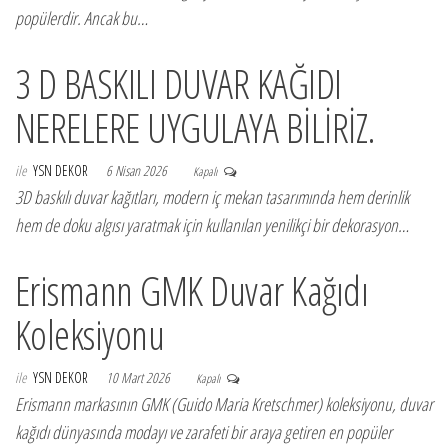
popülerdir. Ancak bu…
3 D BASKILI DUVAR KAĞIDI
NERELERE UYGULAYA BİLİRİZ.
ile
YSN DEKOR
6 Nisan 2026
Kapalı
3D baskılı duvar kağıtları, modern iç mekan tasarımında hem derinlik
hem de doku algısı yaratmak için kullanılan yenilikçi bir dekorasyon…
Erismann GMK Duvar Kağıdı
Koleksiyonu
ile
YSN DEKOR
10 Mart 2026
Kapalı
Erismann markasının GMK (Guido Maria Kretschmer) koleksiyonu, duvar
kağıdı dünyasında modayı ve zarafeti bir araya getiren en popüler