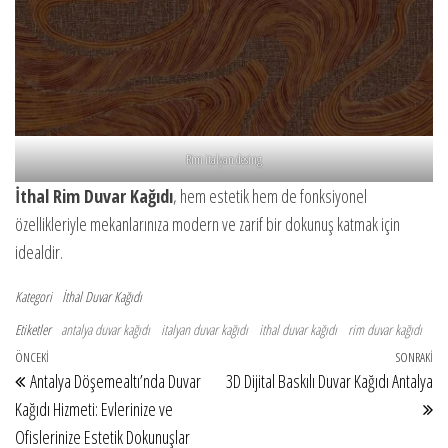
Rim italyan desing
İthal Rim Duvar Kağıdı
, hem estetik hem de fonksiyonel
özellikleriyle mekanlarınıza modern ve zarif bir dokunuş katmak için
idealdir.
Kategori
İthal Duvar Kağıdı
Etiketler
antalya duvar kağıdı
italyan duvar kağıdı
ithal duvar kağıdı
rim duvar kağıdı
Yazı gezinmesi
Önceki Yazı
ÖNCEKI
SONRAKI
So
Antalya Döşemealtı’nda Duvar
3D Dijital Baskılı Duvar Kağıdı Antalya
Kağıdı Hizmeti: Evlerinize ve
Ofislerinize Estetik Dokunuşlar