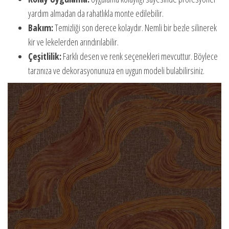
yardım almadan da rahatlıkla monte edilebilir.
Bakım:
Temizliği son derece kolaydır. Nemli bir bezle silinerek
kir ve lekelerden arındırılabilir.
Çeşitlilik:
Farklı desen ve renk seçenekleri mevcuttur. Böylece
tarzınıza ve dekorasyonunuza en uygun modeli bulabilirsiniz.