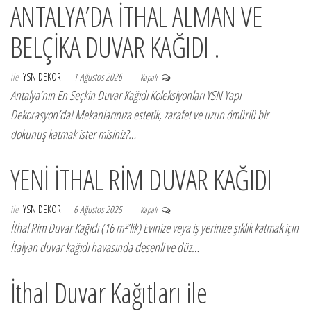
ANTALYA’DA İTHAL ALMAN VE
BELÇİKA DUVAR KAĞIDI .
ile
YSN DEKOR
1 Ağustos 2026
Kapalı
Antalya’nın En Seçkin Duvar Kağıdı Koleksiyonları YSN Yapı
Dekorasyon’da! Mekanlarınıza estetik, zarafet ve uzun ömürlü bir
dokunuş katmak ister misiniz?…
YENİ İTHAL RİM DUVAR KAĞIDI
ile
YSN DEKOR
6 Ağustos 2025
Kapalı
İthal Rim Duvar Kağıdı (16 m²’lik) Evinize veya iş yerinize şıklık katmak için
İtalyan duvar kağıdı havasında desenli ve düz…
İthal Duvar Kağıtları ile