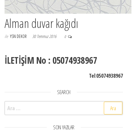
Alman duvar kağıdı
ile
YSN DEKOR
30 Temmuz 2016
0
İLETİŞİM No : 05074938967
Tel
:
05074938967
SEARCH
Arama:
SON YAZILAR