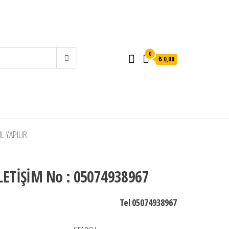
0
₺ 0,00
 YAPILIR
LETİŞİM No : 05074938967
Tel
:
05074938967