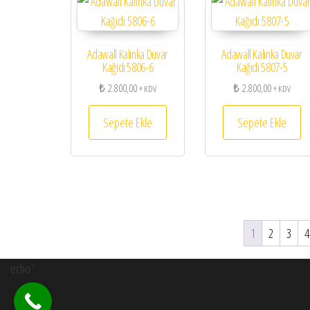
Adawall Kalınka Duvar
Adawall Kalınka Duvar
Kağıdı 5806-6
Kağıdı 5807-5
₺
2.800,00
₺
2.800,00
+ KDV
+ KDV
Sepete Ekle
Sepete Ekle
1
2
3
4
echo '