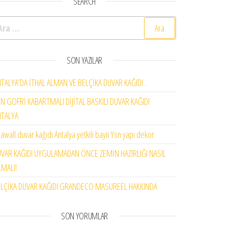
SEARCH
rama:
SON YAZILAR
TALYA’DA İTHAL ALMAN VE BELÇİKA DUVAR KAĞIDI .
N GOFRİ KABARTMALI DİJİTAL BASKILI DUVAR KAĞIDI
NTALYA
awall duvar kağıdı Antalya yetkili bayii Ysn yapı dekor
VAR KAĞIDI UYGULAMADAN ÖNCE ZEMİN HAZIRLIĞI NASIL
MALI!
LÇİKA DUVAR KAĞIDI GRANDECO MASUREEL HAKKINDA
SON YORUMLAR