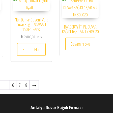
Altın Damar Desenli Vera
Duvar Kağıdı ADAWALL
BARBERYY İTHAL DUVAR
1503-1 Serisi
KAĞIDI 16,50 M2 lik 309020
₺
2.800,00
+ KDV
Devamını oku
Sepete Ekle
…
6
7
8
→
Antalya Duvar Kağıdı Firması