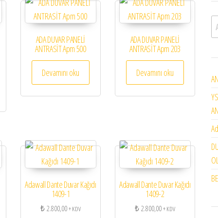
A
ADA DUVAR PANELİ
ADA DUVAR PANELİ
ANTRASİT Apm 500
ANTRASİT Apm 203
Devamını oku
Devamını oku
AN
YS
A
Ad
DU
OL
BE
Adawall Dante Duvar Kağıdı
Adawall Dante Duvar Kağıdı
1409-1
1409-2
₺
2.800,00
₺
2.800,00
+ KDV
+ KDV