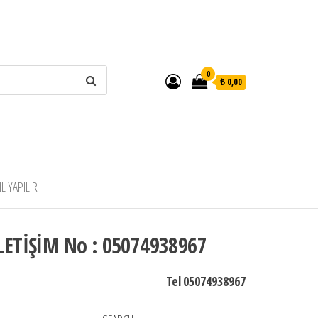
0
₺ 0,00
 YAPILIR
LETİŞİM No : 05074938967
Tel
:
05074938967