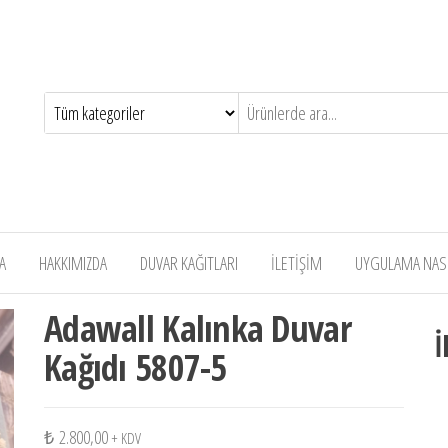
A
HAKKIMIZDA
DUVAR KAĞITLARI
İLETİŞİM
UYGULAMA NASIL
Adawall Kalınka Duvar
İ
Kağıdı 5807-5
₺
2.800,00
+ KDV