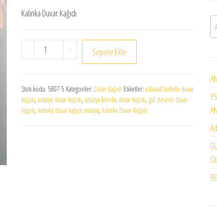
Kalınka Duvar Kağıdı
A
Adawall Kalınka Duvar Kağıdı 5807-5 adet
-
+
Sepete Ekle
AN
Stok kodu:
5807-5
Kategoriler:
Duvar Kağıdı
Etiketler:
adawall kalinka duvar
YS
kağıdı
,
antalya duvar kağıdı
,
antalya kalınka duvar kağıdı
,
gül desenli duvar
A
kağıdı
,
kalinka duvar kağıdı antalya
,
Kalınka Duvar Kağıdı
Ad
DU
OL
BE