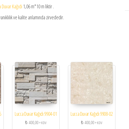
a Duvar Kağıdı
1,06 m*10 m liktir .
nıklılık ve kalite anlamında zirvededir.
6
Lucca Duvar Kağıdı 9904-01
Lucca Duvar Kağıdı 9908-02
₺
400,00
₺
400,00
+ KDV
+ KDV