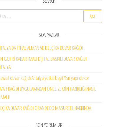
SEARCH
rama:
SON YAZILAR
TALYA’DA İTHAL ALMAN VE BELÇİKA DUVAR KAĞIDI .
N GOFRİ KABARTMALI DİJİTAL BASKILI DUVAR KAĞIDI
NTALYA
awall duvar kağıdı Antalya yetkili bayii Ysn yapı dekor
VAR KAĞIDI UYGULAMADAN ÖNCE ZEMİN HAZIRLIĞI NASIL
MALI!
LÇİKA DUVAR KAĞIDI GRANDECO MASUREEL HAKKINDA
SON YORUMLAR