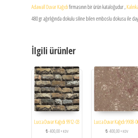
Adawall Duvar Kağıdı
firmasının bir ürün kataloğudur ,
Kalınk
480 gr ağırlığında dokulu siline bilen emboslu dokusu ile daya
İlgili ürünler
Lucca Duvar Kağıdı 9912-03
Lucca Duvar Kağıdı 9908-0
₺
400,00
₺
400,00
+ KDV
+ KDV