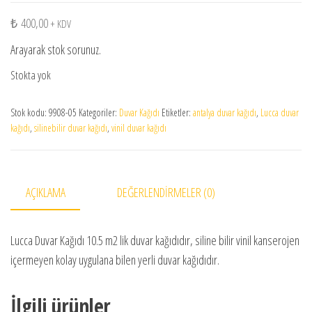
₺
400,00
+ KDV
Arayarak stok sorunuz.
Stokta yok
Stok kodu:
9908-05
Kategoriler:
Duvar Kağıdı
Etiketler:
antalya duvar kağıdı
,
Lucca duvar
kağıdı
,
silinebilir duvar kağıdı
,
vinil duvar kağıdı
AÇIKLAMA
DEĞERLENDIRMELER (0)
Lucca Duvar Kağıdı 10.5 m2 lik duvar kağıdıdır, siline bilir vinil kanserojen
içermeyen kolay uygulana bilen yerli duvar kağıdıdır.
İlgili ürünler