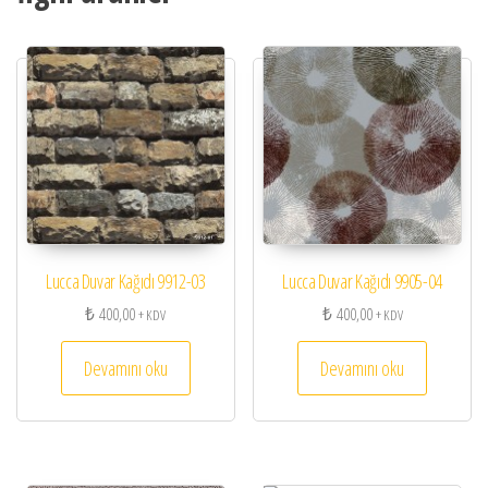
Lucca Duvar Kağıdı 9912-03
Lucca Duvar Kağıdı 9905-04
₺
400,00
₺
400,00
+ KDV
+ KDV
Devamını oku
Devamını oku