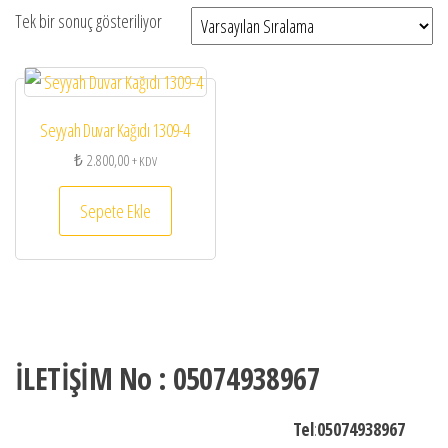
Tek bir sonuç gösteriliyor
Seyyah Duvar Kağıdı 1309-4
₺
2.800,00
+ KDV
Sepete Ekle
İLETİŞİM No : 05074938967
Tel
:
05074938967