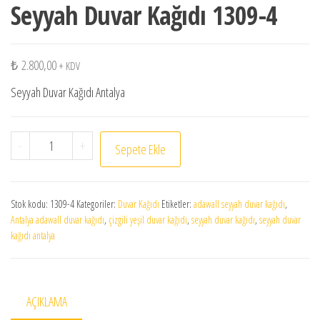
Seyyah Duvar Kağıdı 1309-4
₺
2.800,00
+ KDV
Seyyah Duvar Kağıdı Antalya
Seyyah Duvar Kağıdı 1309-4 adet
-
+
Sepete Ekle
Stok kodu:
1309-4
Kategoriler:
Duvar Kağıdı
Etiketler:
adawall seyyah duvar kağıdı
,
Antalya adawall duvar kağıdı
,
çizgili yeşil duvar kağıdı
,
seyyah duvar kağıdı
,
seyyah duvar
kağıdı antalya
AÇIKLAMA