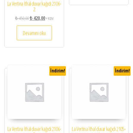
La Vertina İthal duvar kağıdı 2106-
2
Orijinal fiyat: ₺ 450,00.
Şu andaki fiyat: ₺ 420,00.
₺
450,00
₺
420,00
+ KDV
Devamını oku
İndirim!
İndirim!
La Vertina İthal duvar kağıdı 2106-
La Vertina İthal duvar kağıdı 2105-