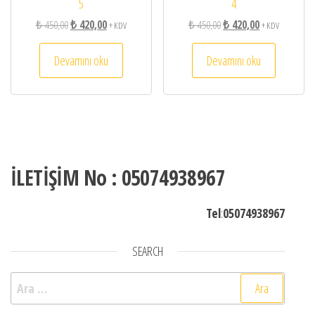
5
4
Orijinal fiyat: ₺ 450,00.
Şu andaki fiyat: ₺ 420,00.
Orijinal fiyat: ₺ 450,00.
Şu andaki fiyat:
₺
450,00
₺
420,00
₺
450,00
₺
420,00
+ KDV
+ KDV
Devamını oku
Devamını oku
İLETİŞİM No : 05074938967
Tel
:
05074938967
SEARCH
Arama: