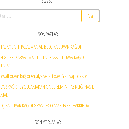
SEARCH
rama:
SON YAZILAR
TALYA’DA İTHAL ALMAN VE BELÇİKA DUVAR KAĞIDI .
N GOFRİ KABARTMALI DİJİTAL BASKILI DUVAR KAĞIDI
NTALYA
awall duvar kağıdı Antalya yetkili bayii Ysn yapı dekor
VAR KAĞIDI UYGULAMADAN ÖNCE ZEMİN HAZIRLIĞI NASIL
MALI!
LÇİKA DUVAR KAĞIDI GRANDECO MASUREEL HAKKINDA
SON YORUMLAR