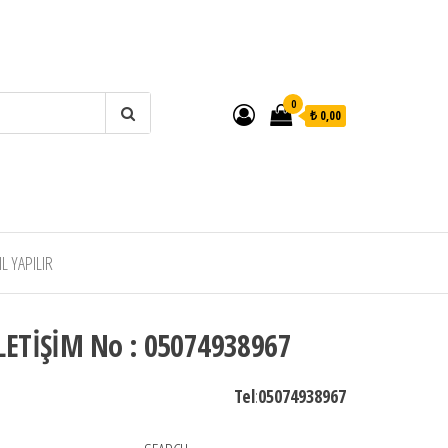
0
₺ 0,00
 YAPILIR
LETİŞİM No : 05074938967
Tel
:
05074938967