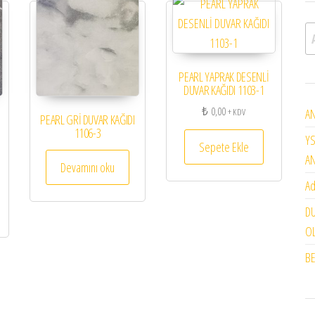
A
PEARL YAPRAK DESENLİ
DUVAR KAĞIDI 1103-1
₺
0,00
+ KDV
AN
PEARL GRİ DUVAR KAĞIDI
1106-3
YS
Sepete Ekle
A
Devamını oku
Ad
DU
OL
BE