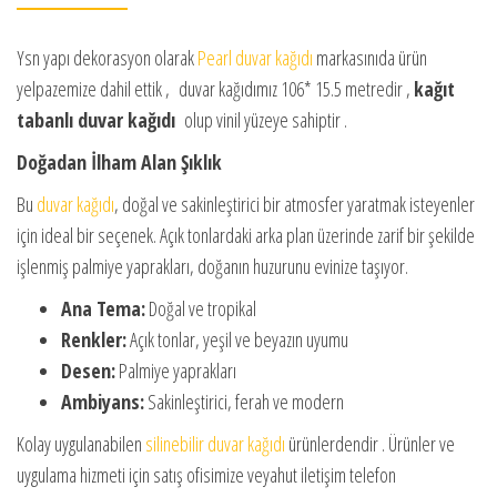
Ysn yapı dekorasyon olarak
Pearl duvar kağıdı
markasınıda ürün
yelpazemize dahil ettik , duvar kağıdımız 106* 15.5 metredir ,
kağıt
tabanlı duvar kağıdı
olup vinil yüzeye sahiptir .
Doğadan İlham Alan Şıklık
Bu
duvar kağıdı
, doğal ve sakinleştirici bir atmosfer yaratmak isteyenler
için ideal bir seçenek. Açık tonlardaki arka plan üzerinde zarif bir şekilde
işlenmiş palmiye yaprakları, doğanın huzurunu evinize taşıyor.
Ana Tema:
Doğal ve tropikal
Renkler:
Açık tonlar, yeşil ve beyazın uyumu
Desen:
Palmiye yaprakları
Ambiyans:
Sakinleştirici, ferah ve modern
Kolay uygulanabilen
silinebilir duvar kağıdı
ürünlerdendir . Ürünler ve
uygulama hizmeti için satış ofisimize veyahut iletişim telefon