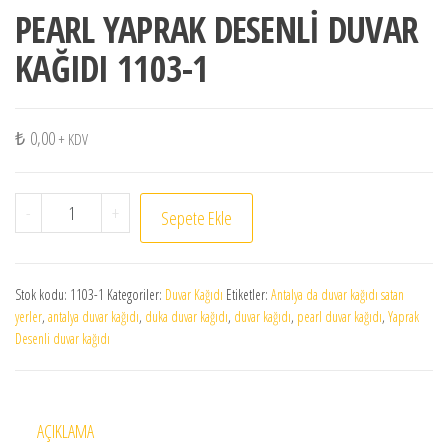
PEARL YAPRAK DESENLİ DUVAR
KAĞIDI 1103-1
₺
0,00
+ KDV
PEARL YAPRAK DESENLİ DUVAR KAĞIDI 1103-1 adet
-
+
Sepete Ekle
Stok kodu:
1103-1
Kategoriler:
Duvar Kağıdı
Etiketler:
Antalya da duvar kağıdı satan
yerler
,
antalya duvar kağıdı
,
duka duvar kağıdı
,
duvar kağıdı
,
pearl duvar kağıdı
,
Yaprak
Desenli duvar kağıdı
AÇIKLAMA