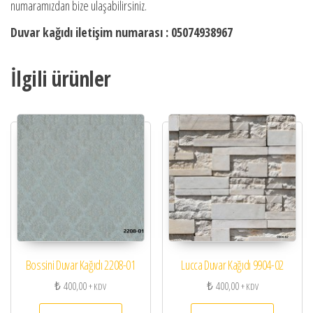
numaramızdan bize ulaşabilirsiniz.
Duvar kağıdı iletişim numarası : 05074938967
İlgili ürünler
Bossini Duvar Kağıdı 2208-01
Lucca Duvar Kağıdı 9904-02
₺
400,00
₺
400,00
+ KDV
+ KDV