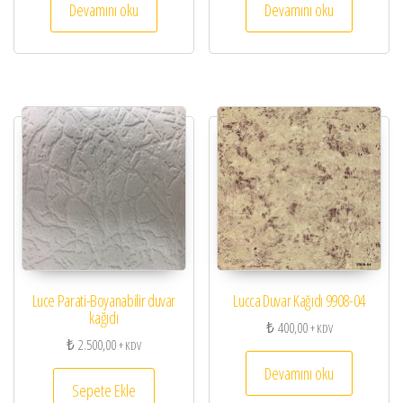
Devamını oku
Devamını oku
Luce Parati-Boyanabilir duvar
Lucca Duvar Kağıdı 9908-04
kağıdı
₺
400,00
+ KDV
₺
2.500,00
+ KDV
Devamını oku
Sepete Ekle