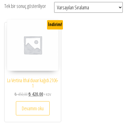
Tek bir sonuç gösteriliyor
İndirim!
La Vertina İthal duvar kağıdı 2106-
1
Orijinal fiyat: ₺ 450,00.
Şu andaki fiyat: ₺ 420,00.
₺
450,00
₺
420,00
+ KDV
Devamını oku