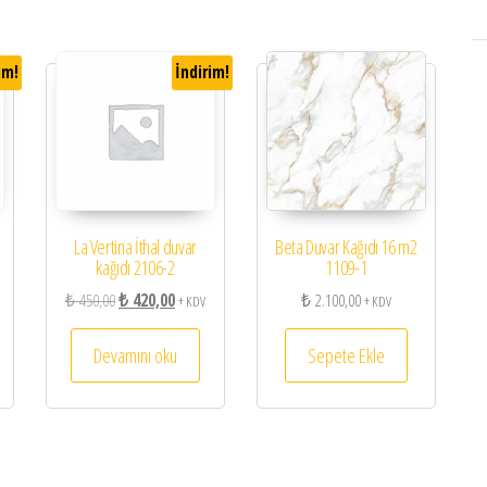
im!
İndirim!
La Vertina İthal duvar
Beta Duvar Kağıdı 16 m2
kağıdı 2106-2
1109-1
450,00.
aki fiyat: ₺ 420,00.
Orijinal fiyat: ₺ 450,00.
Şu andaki fiyat: ₺ 420,00.
₺
450,00
₺
420,00
₺
2.100,00
+ KDV
+ KDV
Devamını oku
Sepete Ekle