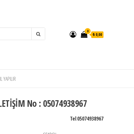
0
₺ 0,00
 YAPILIR
LETİŞİM No : 05074938967
Tel
:
05074938967