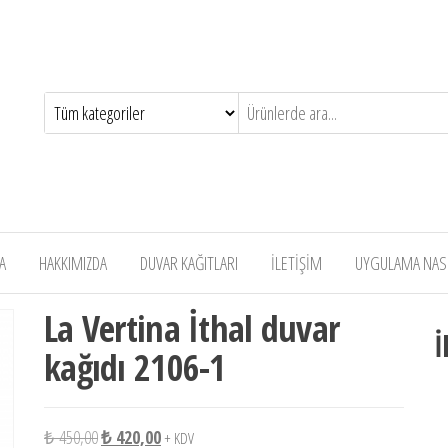
A
HAKKIMIZDA
DUVAR KAĞITLARI
İLETİŞİM
UYGULAMA NASIL
La Vertina İthal duvar
İ
kağıdı 2106-1
Orijinal fiyat: ₺ 450,00.
Şu andaki fiyat: ₺ 420,00.
₺
450,00
₺
420,00
+ KDV