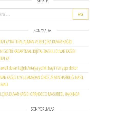
SEARCH
rama:
SON YAZILAR
TALYA’DA İTHAL ALMAN VE BELÇİKA DUVAR KAĞIDI .
N GOFRİ KABARTMALI DİJİTAL BASKILI DUVAR KAĞIDI
NTALYA
awall duvar kağıdı Antalya yetkili bayii Ysn yapı dekor
VAR KAĞIDI UYGULAMADAN ÖNCE ZEMİN HAZIRLIĞI NASIL
MALI!
LÇİKA DUVAR KAĞIDI GRANDECO MASUREEL HAKKINDA
SON YORUMLAR