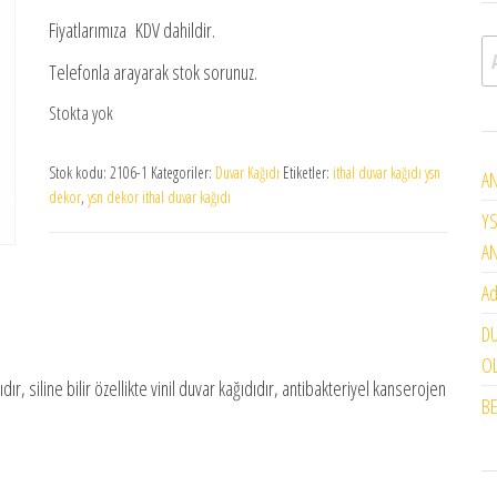
Fiyatlarımıza KDV dahildir.
A
Telefonla arayarak stok sorunuz.
Stokta yok
Stok kodu:
2106-1
Kategoriler:
Duvar Kağıdı
Etiketler:
ithal duvar kağıdı ysn
AN
dekor
,
ysn dekor ithal duvar kağıdı
YS
A
Ad
DU
OL
dır, siline bilir özellikte vinil duvar kağıdıdır, antibakteriyel kanserojen
BE