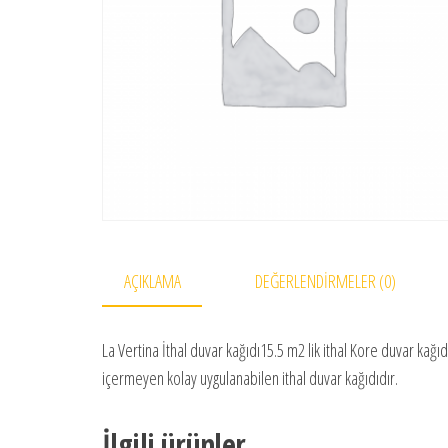
AÇIKLAMA
DEĞERLENDIRMELER (0)
La Vertina İthal duvar kağıdı15.5 m2 lik ithal Kore duvar kağıdı
içermeyen kolay uygulanabilen ithal duvar kağıdıdır.
İlgili ürünler