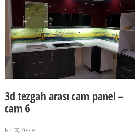
3d tezgah arası cam panel –
cam 6
₺
2.500,00
+ KDV