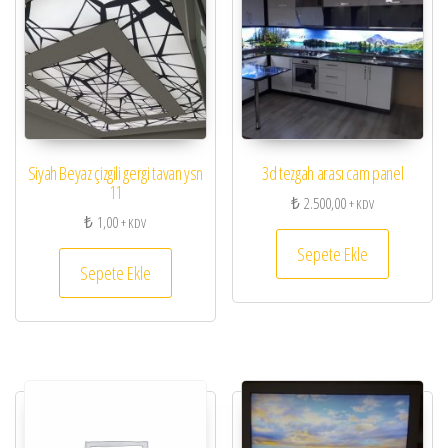
Siyah Beyaz çizgili gergi tavan ysn
3d tezgah arası cam panel
11
₺
2.500,00
+ KDV
₺
1,00
+ KDV
Sepete Ekle
Sepete Ekle