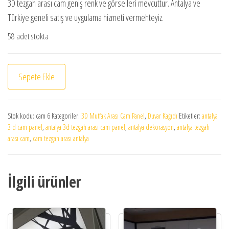
3D tezgah arası cam geniş renk ve görselleri mevcuttur. Antalya ve
Türkiye geneli satış ve uygulama hizmeti vermehteyiz.
58 adet stokta
3d tezgah arası cam panel - cam 6 adet
Sepete Ekle
Stok kodu:
cam 6
Kategoriler:
3D Mutfak Arası Cam Panel
,
Duvar Kağıdı
Etiketler:
antalya
3 d cam panel
,
antalya 3d tezgah arası cam panel
,
antalya dekorasyon
,
antalya tezgah
arası cam
,
cam tezgah arası antalya
İlgili ürünler