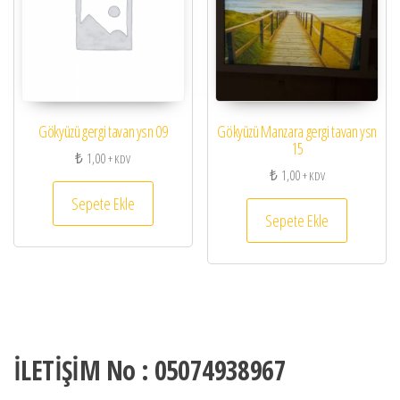
Gökyüzü gergi tavan ysn 09
Gökyüzü Manzara gergi tavan ysn
15
₺
1,00
+ KDV
₺
1,00
+ KDV
Sepete Ekle
Sepete Ekle
İLETİŞİM No : 05074938967