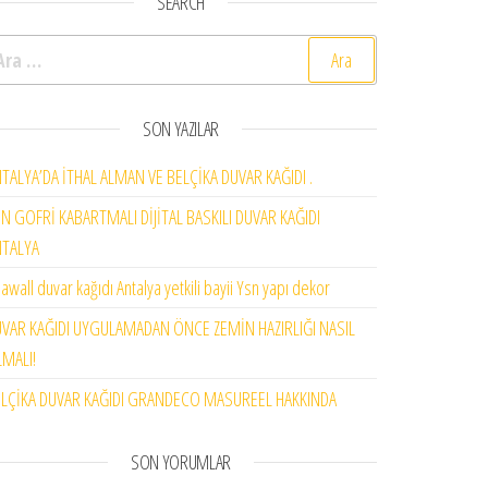
SEARCH
rama:
SON YAZILAR
TALYA’DA İTHAL ALMAN VE BELÇİKA DUVAR KAĞIDI .
N GOFRİ KABARTMALI DİJİTAL BASKILI DUVAR KAĞIDI
NTALYA
awall duvar kağıdı Antalya yetkili bayii Ysn yapı dekor
VAR KAĞIDI UYGULAMADAN ÖNCE ZEMİN HAZIRLIĞI NASIL
MALI!
LÇİKA DUVAR KAĞIDI GRANDECO MASUREEL HAKKINDA
SON YORUMLAR