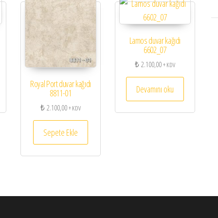
Lamos duvar kağıdı
6602_07
₺
2.100,00
+ KDV
Royal Port duvar kağıdı
Devamını oku
8811-01
₺
2.100,00
+ KDV
Sepete Ekle