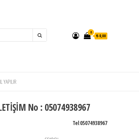
0
₺ 0,00
 YAPILIR
LETİŞİM No : 05074938967
Tel
:
05074938967