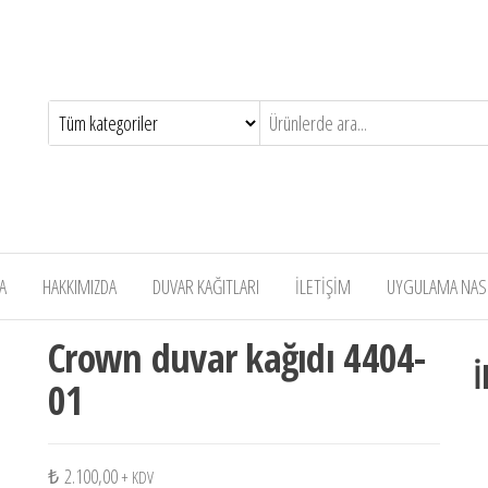
A
HAKKIMIZDA
DUVAR KAĞITLARI
İLETİŞİM
UYGULAMA NASIL
Crown duvar kağıdı 4404-
İ
01
₺
2.100,00
+ KDV