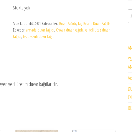
Stokta yok
A
Stok kodu:
4404-01
Kategoriler:
Duvar Kağıdı
,
Taş Deseni Duvar Kağıtları
Etiketler:
armada duvar kağıdı
,
Crown duvar kağıdı
,
kaliteli ucuz duvar
kağıdı
,
taş desenli duvar kağıdı
AN
YS
A
Ad
yen yerli üretim duvar kağıtlarıdır.
DU
OL
BE