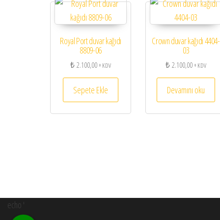
Royal Port duvar kağıdı
Crown duvar kağıdı 4404-
8809-06
03
₺
2.100,00
₺
2.100,00
+ KDV
+ KDV
Sepete Ekle
Devamını oku
echo '