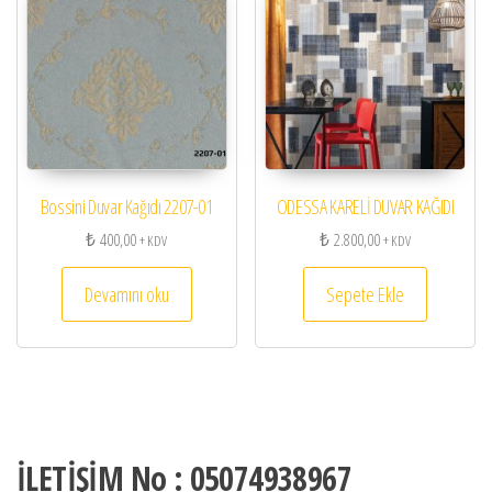
Bossini Duvar Kağıdı 2207-01
ODESSA KARELİ DUVAR KAĞIDI
₺
400,00
₺
2.800,00
+ KDV
+ KDV
Devamını oku
Sepete Ekle
İLETİŞİM No : 05074938967