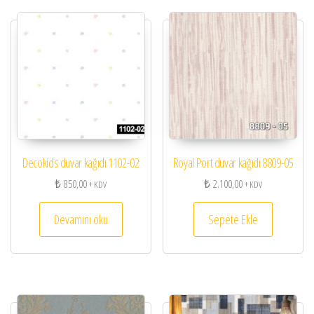
Decokids duvar kağıdı 1102-02
Royal Port duvar kağıdı 8809-05
₺
850,00
₺
2.100,00
+ KDV
+ KDV
Devamını oku
Sepete Ekle