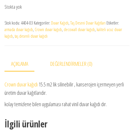
Stokta yok
Stok kodu:
4404-03
Kategoriler:
Duvar Kağıdı
,
Taş Deseni Duvar Kağıtları
Etiketler:
armada duvar kağıdı
,
Crown duvar kağıdı
,
decowall duvar kağıdı
,
kaliteli ucuz duvar
kağıdı
,
taş desenli duvar kağıdı
AÇIKLAMA
DEĞERLENDIRMELER (0)
Crown duvar kağıdı
15.5 m2 lik silinebilir , kanserojen içermeyen yerli
üretim duvar kağıtlarıdır.
kolay temizlene bilen uygulaması rahat vinil duvar kağıdı dır.
İlgili ürünler