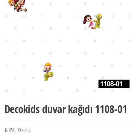
Decokids duvar kağıdı 1108-01
₺
850,00
+ KDV