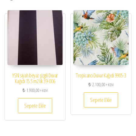
YSN siyah beyaz çizgili Duvar
Tropicano Duvar Kağıdı 9905-3
Kağıdı 15.5 m2 lik 39-006
₺
2.100,00
+ KDV
₺
1.900,00
+ KDV
Sepete Ekle
Sepete Ekle