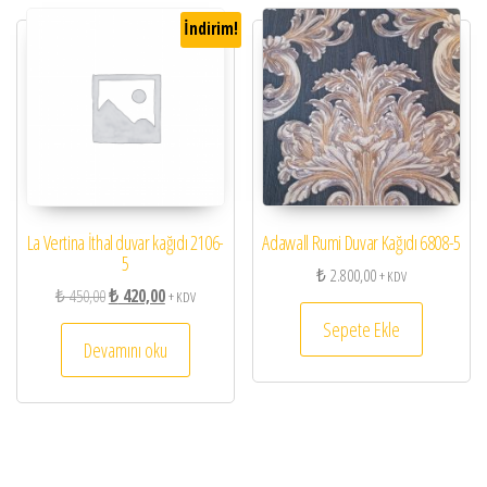
İndirim!
La Vertina İthal duvar kağıdı 2106-
Adawall Rumi Duvar Kağıdı 6808-5
5
₺
2.800,00
+ KDV
Orijinal fiyat: ₺ 450,00.
Şu andaki fiyat: ₺ 420,00.
₺
450,00
₺
420,00
+ KDV
Sepete Ekle
Devamını oku