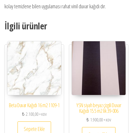
kolay temizlene bilen uygulaması rahat vinil duvar kağıdı dır.
İlgili ürünler
Beta Duvar Kağıdı 16 m2 1109-1
YSN siyah beyaz çizgili Duvar
Kağıdı 15.5 m2 lik 39-006
₺
2.100,00
+ KDV
₺
1.900,00
+ KDV
Sepete Ekle