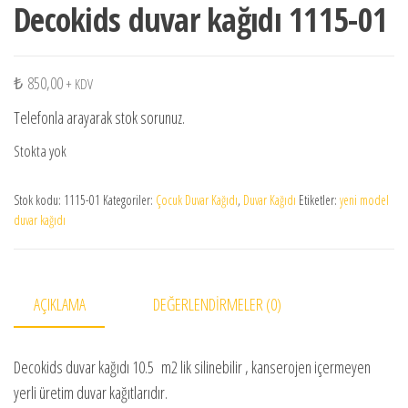
Decokids duvar kağıdı 1115-01
₺
850,00
+ KDV
Telefonla arayarak stok sorunuz.
Stokta yok
Stok kodu:
1115-01
Kategoriler:
Çocuk Duvar Kağıdı
,
Duvar Kağıdı
Etiketler:
yeni model
duvar kağıdı
AÇIKLAMA
DEĞERLENDIRMELER (0)
Decokids duvar kağıdı 10.5 m2 lik silinebilir , kanserojen içermeyen
yerli üretim duvar kağıtlarıdır.