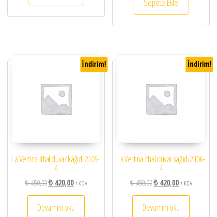
Sepete Ekle
İndirim!
İndirim!
La Vertina İthal duvar kağıdı 2105-
La Vertina İthal duvar kağıdı 2106-
4
4
Orijinal fiyat: ₺ 450,00.
Şu andaki fiyat: ₺ 420,00.
Orijinal fiyat: ₺ 450,00.
Şu andaki fiyat:
₺
450,00
₺
420,00
₺
450,00
₺
420,00
+ KDV
+ KDV
Devamını oku
Devamını oku