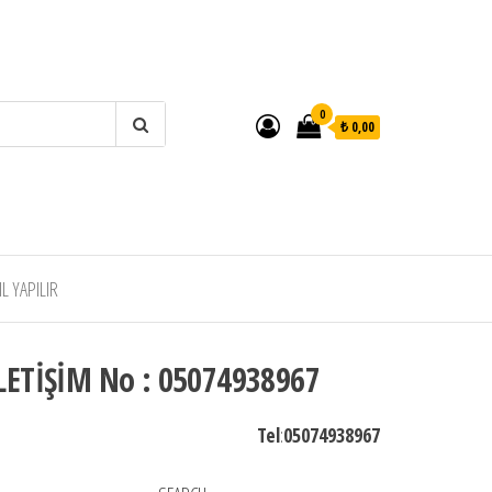
0
₺ 0,00
 YAPILIR
LETİŞİM No : 05074938967
Tel
:
05074938967