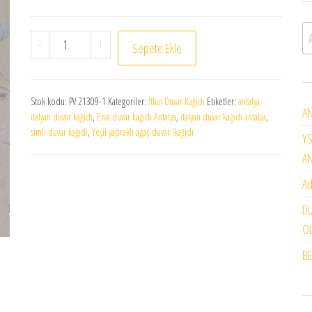
A
ERVA SİMLİ DUVAR KAĞIDI GT 11806 adet
-
+
Sepete Ekle
Stok kodu:
PV 21309-1
Kategoriler:
İthal Duvar Kağıdı
Etiketler:
antalya
AN
italyan duvar kağıdı
,
Erva duvar kağıdı Antalya
,
italyan duvar kağıdı antalya
,
simli duvar kağıdı
,
Yeşil yapraklı ağaç duvar lkağıdı
YS
A
Ad
DU
OL
BE