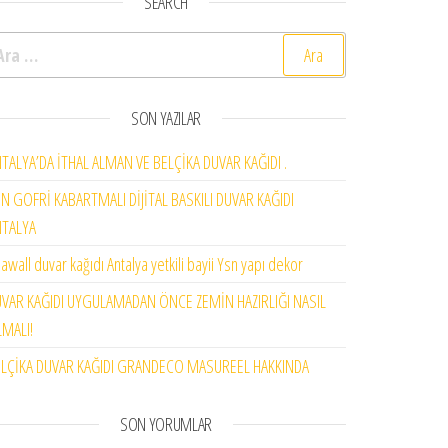
SEARCH
rama:
SON YAZILAR
TALYA’DA İTHAL ALMAN VE BELÇİKA DUVAR KAĞIDI .
N GOFRİ KABARTMALI DİJİTAL BASKILI DUVAR KAĞIDI
NTALYA
awall duvar kağıdı Antalya yetkili bayii Ysn yapı dekor
VAR KAĞIDI UYGULAMADAN ÖNCE ZEMİN HAZIRLIĞI NASIL
MALI!
LÇİKA DUVAR KAĞIDI GRANDECO MASUREEL HAKKINDA
SON YORUMLAR