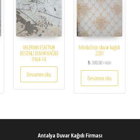
VALERIAN ESKİTMA
Moda Enzo duvar kağıdı
DESENLİ DUVAR KAĞIDI
2281
9164-14
₺
300,00
+ KDV
Devamını oku
Devamını oku
Antalya Duvar Kağıdı Firması