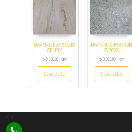
ERVA SİMLİ DUVAR KAĞIDI
ERVA SİMLİ DUVAR KAĞIDI
GT 11504
PV 20309
₺
3.000,00
₺
3.000,00
+ KDV
+ KDV
Sepete Ekle
Sepete Ekle
echo '