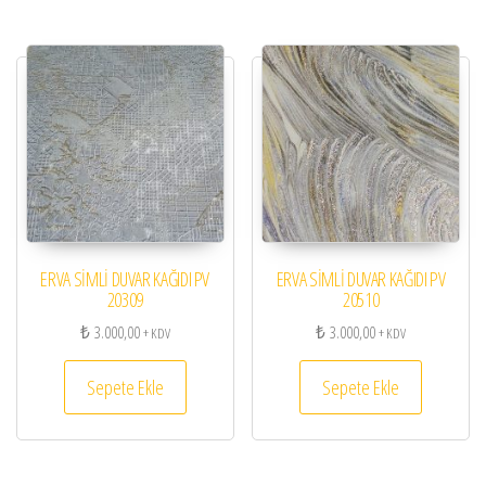
ERVA SİMLİ DUVAR KAĞIDI PV
ERVA SİMLİ DUVAR KAĞIDI PV
20309
20510
₺
3.000,00
₺
3.000,00
+ KDV
+ KDV
Sepete Ekle
Sepete Ekle