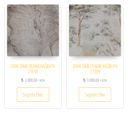
ERVA SİMLİ DUVAR KAĞIDI PV
ERVA SİMLİ DUVAR KAĞIDI PV
21010
21309
₺
3.000,00
₺
3.000,00
+ KDV
+ KDV
Sepete Ekle
Sepete Ekle