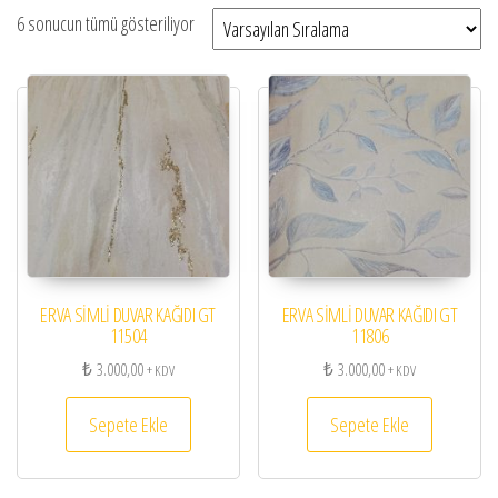
6 sonucun tümü gösteriliyor
ERVA SİMLİ DUVAR KAĞIDI GT
ERVA SİMLİ DUVAR KAĞIDI GT
11504
11806
₺
3.000,00
₺
3.000,00
+ KDV
+ KDV
Sepete Ekle
Sepete Ekle