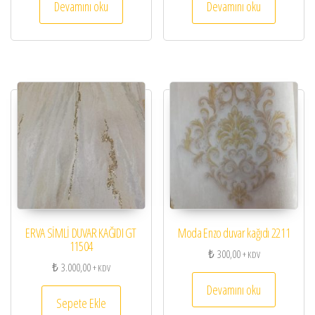
Devamını oku
Devamını oku
ERVA SİMLİ DUVAR KAĞIDI GT
Moda Enzo duvar kağıdı 2211
11504
₺
300,00
+ KDV
₺
3.000,00
+ KDV
Devamını oku
Sepete Ekle