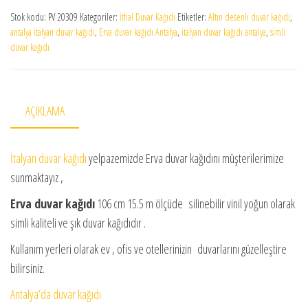
Stok kodu:
PV 20309
Kategoriler:
İthal Duvar Kağıdı
Etiketler:
Altın desenli duvar kağıdı
,
antalya italyan duvar kağıdı
,
Erva duvar kağıdı Antalya
,
italyan duvar kağıdı antalya
,
simli
duvar kağıdı
AÇIKLAMA
İtalyan duvar kağıdı
yelpazemizde Erva duvar kağıdını müşterilerimize
sunmaktayız ,
Erva duvar kağıdı
106 cm 15.5 m ölçüde silinebilir vinil yoğun olarak
simli kaliteli ve şık duvar kağıdıdır .
Kullanım yerleri olarak ev , ofis ve otellerinizin duvarlarını güzelleştire
bilirsiniz.
Antalya’da duvar kağıdı