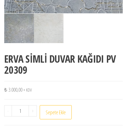
ERVA SİMLİ DUVAR KAĞIDI PV
20309
₺
3.000,00
+ KDV
ERVA SİMLİ DUVAR KAĞIDI PV 20309 adet
-
+
Sepete Ekle