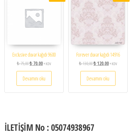
Exclusive duvar kağıdı 9600
Forever duvar kağıdı 14916
Orijinal fiyat: ₺ 75,00.
Şu andaki fiyat: ₺ 70,00.
Orijinal fiyat: ₺ 130,00.
Şu andaki fiyat:
₺
75,00
₺
70,00
₺
130,00
₺
120,00
+ KDV
+ KDV
Devamını oku
Devamını oku
İLETİŞİM No : 05074938967