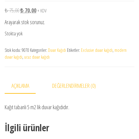
Orijinal fiyat: ₺ 75,00.
Şu andaki fiyat: ₺ 70,00.
₺
75,00
₺
70,00
+ KDV
Arayarak stok sorunuz.
Stokta yok
Stok kodu:
9070
Kategoriler:
Duvar Kağıdı
Etiketler:
Exclusive duvar kağıdı
,
modern
duvar kağıdı
,
ucuz duvar kağıdı
AÇIKLAMA
DEĞERLENDIRMELER (0)
Kağıt tabanlı 5 m2 lik duvar kağıdıdır.
İlgili ürünler