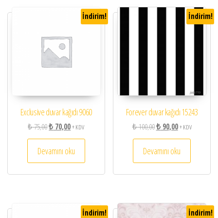
İndirim!
İndirim!
Exclusive duvar kağıdı 9060
Forever duvar kağıdı 15243
Orijinal fiyat: ₺ 75,00.
Şu andaki fiyat: ₺ 70,00.
Orijinal fiyat: ₺ 100,00.
Şu andaki fiyat: 
₺
75,00
₺
70,00
₺
100,00
₺
90,00
+ KDV
+ KDV
Devamını oku
Devamını oku
İndirim!
İndirim!