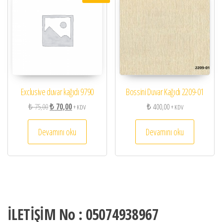
Exclusive duvar kağıdı 9790
Bossini Duvar Kağıdı 2209-01
Orijinal fiyat: ₺ 75,00.
Şu andaki fiyat: ₺ 70,00.
₺
75,00
₺
70,00
₺
400,00
+ KDV
+ KDV
Devamını oku
Devamını oku
İLETİŞİM No : 05074938967