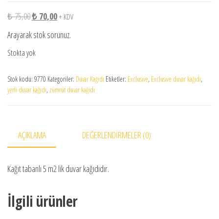
Orijinal fiyat: ₺ 75,00.
Şu andaki fiyat: ₺ 70,00.
₺
75,00
₺
70,00
+ KDV
Arayarak stok sorunuz.
Stokta yok
Stok kodu:
9770
Kategoriler:
Duvar Kağıdı
Etiketler:
Exclusive
,
Exclusive duvar kağıdı
,
yerli duvar kağıdı
,
zümrüt duvar kağıdı
AÇIKLAMA
DEĞERLENDIRMELER (0)
Kağıt tabanlı 5 m2 lik duvar kağıdıdır.
İlgili ürünler