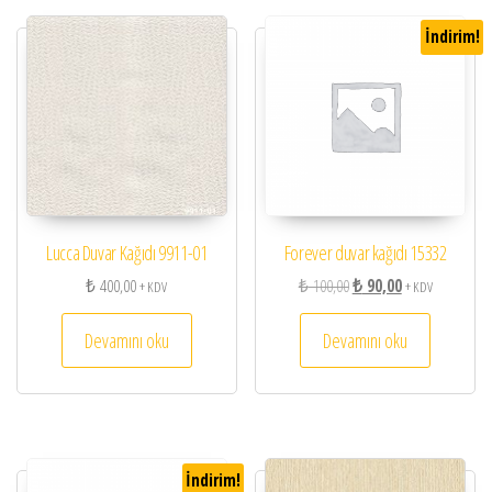
İndirim!
Lucca Duvar Kağıdı 9911-01
Forever duvar kağıdı 15332
Orijinal fiyat: ₺ 100,00.
Şu andaki fiyat: 
₺
400,00
₺
100,00
₺
90,00
+ KDV
+ KDV
Devamını oku
Devamını oku
İndirim!