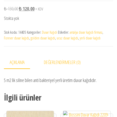
Orijinal fiyat: ₺ 130,00.
Şu andaki fiyat: ₺ 120,00.
₺
130,00
₺
120,00
+ KDV
Stokta yok
Stok kodu:
14405
Kategoriler:
Duvar Kağıdı
Etiketler:
antalya duvar kağıdı firması
,
Forever duvar kağıdı
,
golden duvar kağıdı
,
ucuz duvar kağıdı
,
yerli duvar kağıdı
AÇIKLAMA
DEĞERLENDIRMELER (0)
5 m2 lik siline bilen anti bakteriyel yerli üretim duvar kağıdıdır.
İlgili ürünler