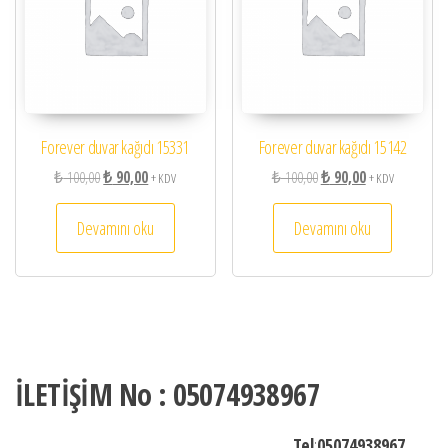
Forever duvar kağıdı 15331
Forever duvar kağıdı 15142
Orijinal fiyat: ₺ 100,00.
Şu andaki fiyat: ₺ 90,00.
Orijinal fiyat: ₺ 100,00.
Şu andaki fiyat: 
₺
100,00
₺
90,00
₺
100,00
₺
90,00
+ KDV
+ KDV
Devamını oku
Devamını oku
İLETİŞİM No : 05074938967
Tel
:
05074938967