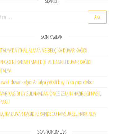
SEARCH
rama:
SON YAZILAR
TALYA’DA İTHAL ALMAN VE BELÇİKA DUVAR KAĞIDI .
N GOFRİ KABARTMALI DİJİTAL BASKILI DUVAR KAĞIDI
NTALYA
awall duvar kağıdı Antalya yetkili bayii Ysn yapı dekor
VAR KAĞIDI UYGULAMADAN ÖNCE ZEMİN HAZIRLIĞI NASIL
MALI!
LÇİKA DUVAR KAĞIDI GRANDECO MASUREEL HAKKINDA
SON YORUMLAR