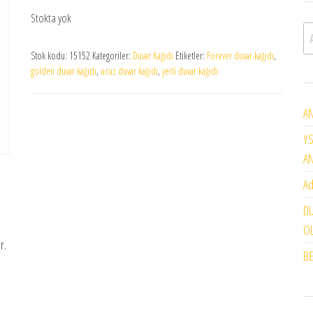
Stokta yok
A
Stok kodu:
15152
Kategoriler:
Duvar Kağıdı
Etiketler:
Forever duvar kağıdı
,
golden duvar kağıdı
,
ucuz duvar kağıdı
,
yerli duvar kağıdı
AN
YS
A
Ad
DU
OL
r.
BE