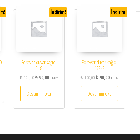
im!
İndirim!
İndirim!
0
Forever duvar kağıdı
Forever duvar kağıdı
15181
15242
75,00.
i fiyat: ₺ 70,00.
Orijinal fiyat: ₺ 100,00.
Şu andaki fiyat: ₺ 90,00.
Orijinal fiyat: ₺ 100,00.
Şu andaki fiyat: ₺ 9
₺
100,00
₺
90,00
₺
100,00
₺
90,00
+ KDV
+ KDV
Devamını oku
Devamını oku