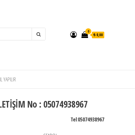
0
₺ 0,00
 YAPILIR
LETİŞİM No : 05074938967
Tel
:
05074938967