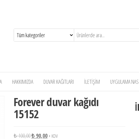
A
HAKKIMIZDA
DUVAR KAĞITLARI
İLETİŞİM
UYGULAMA NASIL
Forever duvar kağıdı
İ
15152
Orijinal fiyat: ₺ 100,00.
Şu andaki fiyat: ₺ 90,00.
₺
100,00
₺
90,00
+ KDV